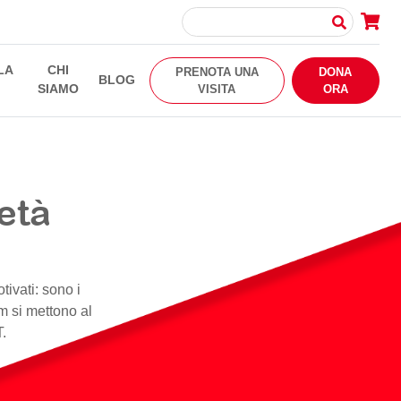
LA
CHI
PRENOTA UNA
DONA
BLOG
SIAMO
VISITA
ORA
età
tivati: sono i
m si mettono al
T.