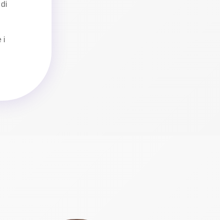
 di
 i