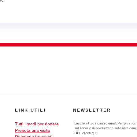
LINK UTILI
NEWSLETTER
Tutti i modi per donare
Lasciaci il tuo indirizzo email. Per più info
sul servizio di newsletter e sulle altre com
Prenota una visita
LILT,
clicca qui
.
Domande frequenti