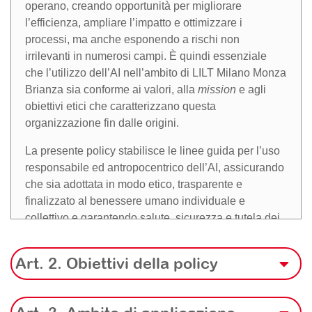
operano, creando opportunità per migliorare
l’efficienza, ampliare l’impatto e ottimizzare i
processi, ma anche esponendo a rischi non
irrilevanti in numerosi campi. È quindi essenziale
che l’utilizzo dell’AI nell’ambito di LILT Milano Monza
Brianza sia conforme ai valori, alla
mission
e agli
obiettivi etici che caratterizzano questa
organizzazione fin dalle origini.
La presente policy stabilisce le linee guida per l’uso
responsabile ed antropocentrico dell’AI, assicurando
che sia adottata in modo etico, trasparente e
finalizzato al benessere umano individuale e
collettivo e garantendo salute, sicurezza e tutela dei
diritti fondamentali delle persone. Essa è redatta in
conformità alla normativa UE definita dal
Art. 2. Obiettivi della policy
Regolamento UE 2016/679 sulla protezione dei dati
(
GDPR
)
e dal Regolamento UE 2024/1689
sull’Intelligenza Artificiale (
AI Act
)
come pure alla