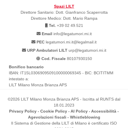
Spazi LILT
Direttore Sanitario: Dott. Gianfranco Scaperrotta
Direttore Medico: Dott. Mario Rampa
Tel.
+39 02 49.521
Email
info@legatumori.mi.it
PEC
legatumori.mi.it@legalmail.it
URP Ambulatori LILT
urp@legatumori.mi.it
Cod. Fiscale
80107930150
Bonifico bancario
IBAN: IT15L0306909509100000069345 - BIC: BCITITMM
intestato a:
LILT Milano Monza Brianza APS
©2026 LILT Milano Monza Brianza APS - Iscritta al RUNTS dal
18.01.2023
Privacy Policy
-
Cookie Policy
-
AI Policy
-
Accessibilità
-
Agevolazioni fiscali
-
Whistleblowing
Il Sistema di Gestione della LILT di Milano è certificato ISO