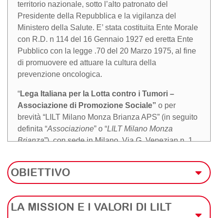
territorio nazionale, sotto l’alto patronato del
Presidente della Repubblica e la vigilanza del
Ministero della Salute. E’ stata costituita Ente Morale
con R.D. n 114 del 16 Gennaio 1927 ed eretta Ente
Pubblico con la legge .70 del 20 Marzo 1975, al fine
di promuovere ed attuare la cultura della
prevenzione oncologica.
“
Lega Italiana per la Lotta contro i Tumori –
Associazione di Promozione Sociale”
o per
brevità “LILT Milano Monza Brianza APS” (in seguito
definita “
Associazione
” o “
LILT Milano Monza
Brianza
”), con sede in Milano, Via G. Venezian n. 1,
Codice fiscale 80107930150, costituita quale
articolazione territoriale della LILT nazionale, è
OBIETTIVO
iscritta nel Registro delle Persone Giuridiche della
Regione Lombardia in data 22 ottobre 2001 al n.
1377, nonché al RUNTS sezione b – Associazione
LA MISSION E I VALORI DI LILT
di promozione sociale in forza di Decreto