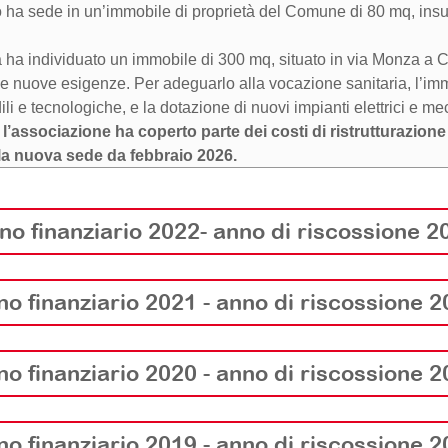
 ha sede in un’immobile di proprietà del Comune di 80 mq, insuff
ha individuato un immobile di 300 mq, situato in via Monza a C
 le nuove esigenze. Per adeguarlo alla vocazione sanitaria, l’i
ili e tecnologiche, e la dotazione di nuovi impianti elettrici e me
, l’associazione ha coperto parte dei costi di ristrutturazio
lla nuova sede da febbraio 2026.
 terzi (contributi Istituto Tumori di Mil
no finanziario 2022- anno di riscossione 2
o è il luogo dove l’oncologia è nata, grazie a grandi medici com
 con l’istituto, dalla nascita dell’associazione a oggi, è cresciut
o finanziario 2021 - anno di riscossione 
o anno, LILT destina all’Istituto Nazionale Tumori di Milano la pa
clinica ed epidemiologica, nella forma di borse di studio e di fin
recoce.
o finanziario 2020 - anno di riscossione 
co per la prevenzione primaria del carcinoma della cervice uterin
o finanziario 2019 - anno di riscossione 
ico Chirurgo specializzato in Chirugia Plastica e Ricostruttiva.