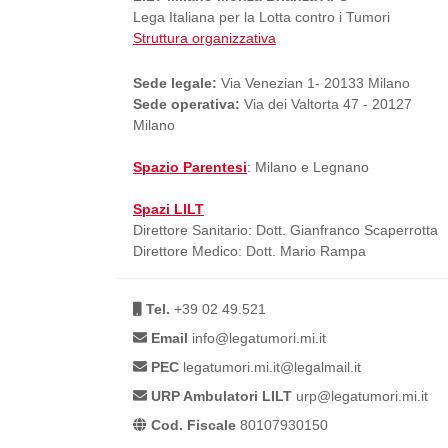
Lega Italiana per la Lotta contro i Tumori
4.3 – Contributi altri e
Struttura organizzativa
Oltre all’Istituto Tumori, LILT Milano
ricerca clinica o epidemiologica coer
Sede legale:
Via Venezian 1- 20133 Milano
Sede operativa:
Via dei Valtorta 47 - 20127
Grazie al 5 per mille, l’associazio
Milano
senologia, coordinato dal dott. Or
Spazio Parentesi
: Milano e Legnano
4.4 Erogazioni a person
La diagnosi e il percorso di cura di 
Spazi LILT
Direttore Sanitario: Dott. Gianfranco Scaperrotta
loro famiglie. La riduzione della cap
Direttore Medico: Dott. Mario Rampa
disuguaglianze di salute, trasformando
Su segnalazione dei servizi sociali, 
circuito di esercizi coerenti con i bi
Tel.
+39 02 49.521
in contesti ad alto costo della vita
Email
info@legatumori.mi.it
alle cure, mantenere la dignità della 
PEC
legatumori.mi.it@legalmail.it
Grazie al 5 per mille, l’Associazio
URP Ambulatori LILT
urp@legatumori.mi.it
per un anno.
Cod. Fiscale
80107930150
4.5 Spese per progetto