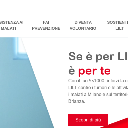
SISTENZA AI
FAI
DIVENTA
SOSTIENI 
MALATI
PREVENZIONE
VOLONTARIO
LILT
Se è per L
è
per te
Con il tuo 5×1000 rinforzi la 
LILT contro i tumori e le attivi
i malati a Milano e sul territo
Brianza.
Scopri di più