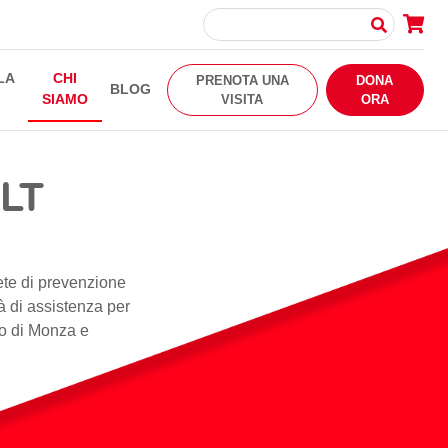
LA
CHI
PRENOTA UNA
DONA
BLOG
SIAMO
VISITA
ORA
ILT
rete di prevenzione
tà di assistenza per
rio di Monza e