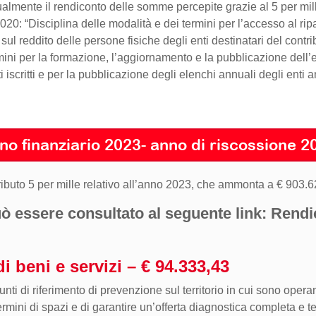
mente il rendiconto delle somme percepite grazie al 5 per mille
0: “Disciplina delle modalità e dei termini per l’accesso al rip
 sul reddito delle persone fisiche degli enti destinatari del contr
mini per la formazione, l’aggiornamento e la pubblicazione del
i iscritti e per la pubblicazione degli elenchi annuali degli enti
no finanziario 2023- anno di riscossione 2
ributo 5 per mille relativo all’anno 2023, che ammonta a € 903.6
ò essere consultato al seguente link:
Rendi
i beni e servizi – € 94.333,43
nti di riferimento di prevenzione sul territorio in cui sono opera
 termini di spazi e di garantire un’offerta diagnostica completa 