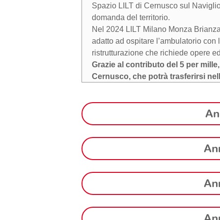
Spazio LILT di Cernusco sul Naviglio
domanda del territorio.
Nel 2024 LILT Milano Monza Brianza 
adatto ad ospitare l’ambulatorio con
ristrutturazione che richiede opere ed
Grazie al contributo del 5 per mille
Cernusco, che potrà trasferirsi ne
4.3 . Erogazioni ad enti
An
L’Istituto Nazionale Tumori di Milan
entrambi presidenti di LILT. Il legame
co-progettazione e sostegno.
Ann
In virtù del rapporto solido, anno dop
investimenti a sostegno della ricerca 
materia di prevenzione e diagnosi p
Ann
In particolare:
• Progetto di ricerca “Studio citologi
dott. Massimo Milione
Ann
• Contributo per un contratto per Med