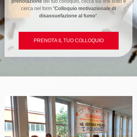
prenotazione
del tuo colloquio, clicca sul link sotto e
cerca nel form “
Colloquio motivazionale di
disassuefazione al fumo
“.
PRENOTA IL TUO COLLOQUIO