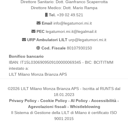
Direttore Sanitario: Dott. Gianfranco Scaperrotta
Direttore Medico: Dott. Mario Rampa
Tel.
+39 02 49.521
Email
info@legatumori.mi.it
PEC
legatumori.mi.it@legalmail.it
URP Ambulatori LILT
urp@legatumori.mi.it
Cod. Fiscale
80107930150
Bonifico bancario
IBAN: IT15L0306909509100000069345 - BIC: BCITITMM
intestato a:
LILT Milano Monza Brianza APS
©2026 LILT Milano Monza Brianza APS - Iscritta al RUNTS dal
18.01.2023
Privacy Policy
-
Cookie Policy
-
AI Policy
-
Accessibilità
-
Agevolazioni fiscali
-
Whistleblowing
Il Sistema di Gestione della LILT di Milano è certificato ISO
9001:2015