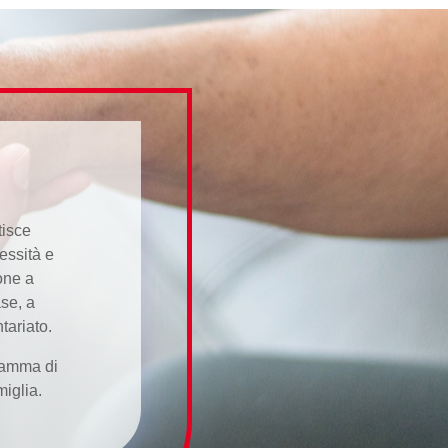
tisce
essità e
one a
se, a
tariato.
gramma di
iglia.