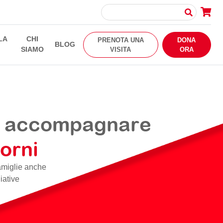
LA
CHI
PRENOTA UNA
DONA
BLOG
SIAMO
VISITA
ORA
 e accompagnare
iorni
famiglie anche
iative