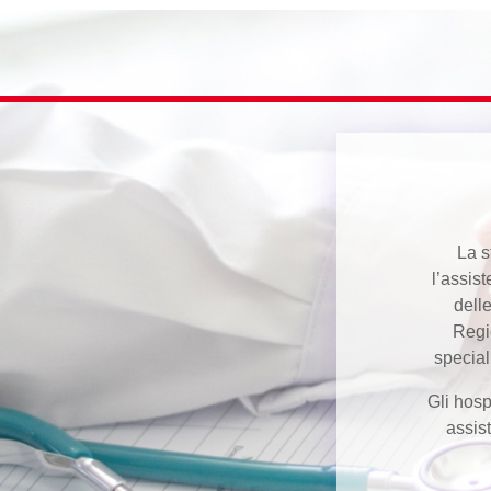
La s
l’assis
dell
Regi
special
Gli hosp
assis