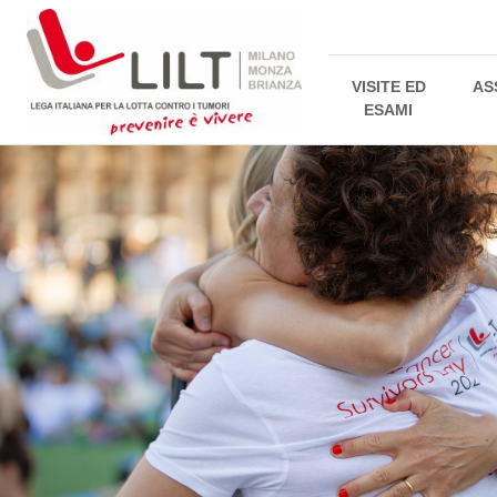
VISITE ED
AS
ESAMI