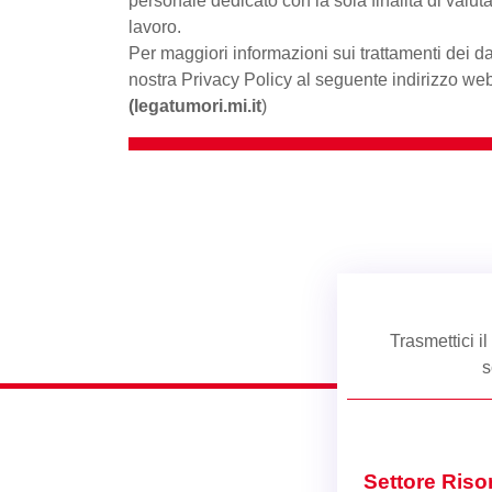
personale dedicato con la sola finalità di valu
lavoro.
Per maggiori informazioni sui trattamenti dei dat
nostra Privacy Policy al seguente indirizzo we
(
legatumori.mi.it
)
Trasmettici i
s
Settore Ris