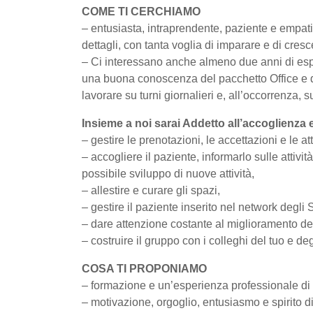
COME TI CERCHIAMO
– entusiasta, intraprendente, paziente e empati
dettagli, con tanta voglia di imparare e di cresc
– Ci interessano anche almeno due anni di espe
una buona conoscenza del pacchetto Office e del
lavorare su turni giornalieri e, all’occorrenza, s
Insieme a noi sarai Addetto all’accoglienza e
– gestire le prenotazioni, le accettazioni e le at
– accogliere il paziente, informarlo sulle attivit
possibile sviluppo di nuove attività,
– allestire e curare gli spazi,
– gestire il paziente inserito nel network degli 
– dare attenzione costante al miglioramento dei
– costruire il gruppo con i colleghi del tuo e deg
COSA TI PROPONIAMO
– formazione e un’esperienza professionale di a
– motivazione, orgoglio, entusiasmo e spirito d