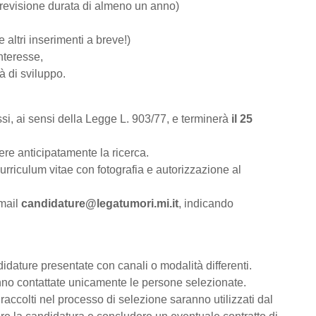
 previsione durata di almeno un anno)
altri inserimenti a breve!)
interesse,
à di sviluppo.
ssi, ai sensi della Legge L. 903/77, e terminerà
il 25
dere anticipatamente la ricerca.
curriculum vitae con fotografia e autorizzazione al
-mail
candidature@legatumori.mi.i
t
, indicando
ature presentate con canali o modalità differenti.
anno contattate unicamente le persone selezionate.
raccolti nel processo di selezione saranno utilizzati dal