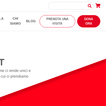
LA
CHI
PRENOTA UNA
DONA
BLOG
SIAMO
VISITA
ORA
T
me ci rende unici e
i cui ci prendiamo