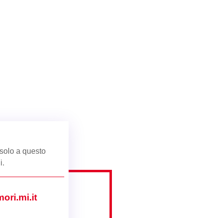
 solo a questo
i
.
ri.mi.it