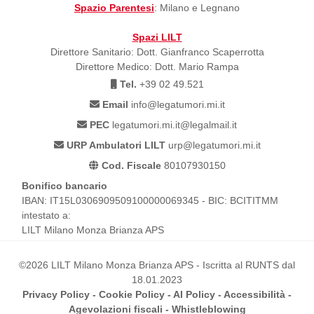
Spazio Parentesi
: Milano e Legnano
Spazi LILT
Direttore Sanitario: Dott. Gianfranco Scaperrotta
Direttore Medico: Dott. Mario Rampa
Tel.
+39 02 49.521
Email
info@legatumori.mi.it
PEC
legatumori.mi.it@legalmail.it
URP Ambulatori LILT
urp@legatumori.mi.it
Cod. Fiscale
80107930150
Bonifico bancario
IBAN: IT15L0306909509100000069345 - BIC: BCITITMM
intestato a:
LILT Milano Monza Brianza APS
©2026 LILT Milano Monza Brianza APS - Iscritta al RUNTS dal
18.01.2023
Privacy Policy
-
Cookie Policy
-
AI Policy
-
Accessibilità
-
Agevolazioni fiscali
-
Whistleblowing