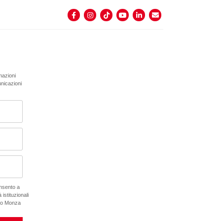
rmazioni
unicazioni
onsento a
 istituzionali
ano Monza