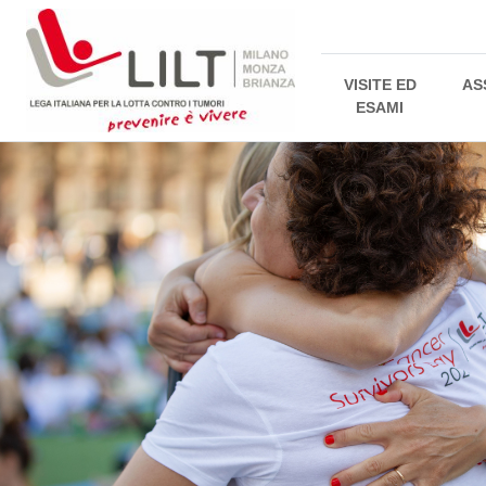
VISITE ED
AS
ESAMI