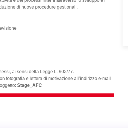
tività e dei processi interni attraverso lo sviluppo e il
oduzione di nuove procedure gestionali.
revisione
sessi, ai sensi della Legge L. 903/77.
on fotografia e lettera di motivazione all’indirizzo e-mail
oggetto:
Stage_AFC