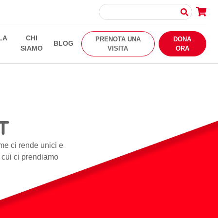
LA
CHI
PRENOTA UNA
DONA
BLOG
SIAMO
VISITA
ORA
T
me ci rende unici e
i cui ci prendiamo