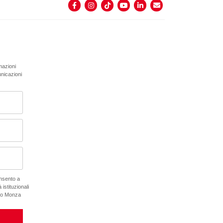
rmazioni
unicazioni
onsento a
 istituzionali
ano Monza