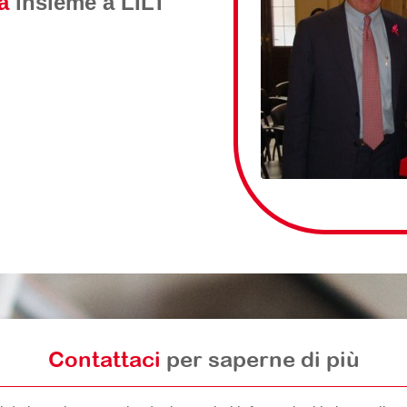
a
insieme a LILT
Contattaci
per saperne di più