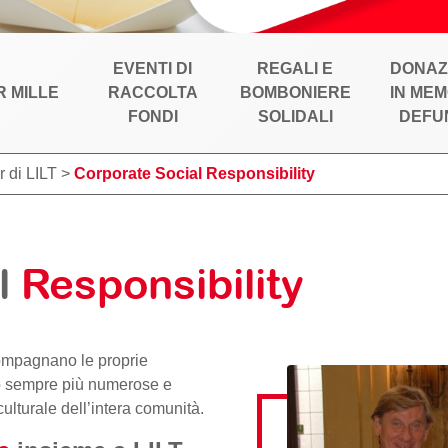
EVENTI DI
REGALI E
DONAZ
R MILLE
RACCOLTA
BOMBONIERE
IN MEM
FONDI
SOLIDALI
DEFU
 di LILT
>
Corporate Social Responsibility
l
Responsibility
ompagnano le proprie
no sempre più numerose e
culturale dell’intera comunità.