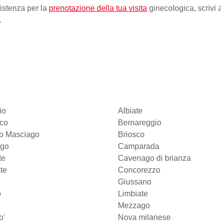
sistenza per la
prenotazione della tua visita
ginecologica, scrivi 
.
io
Albiate
sco
Bernareggio
io Masciago
Briosco
go
Camparada
te
Cavenago di brianza
te
Concorezzo
Giussano
o
Limbiate
Mezzago
o'
Nova milanese