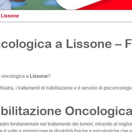
>
Lissone
ncologica a Lissone – F
ne oncologica a
Lissone
?
l fisiatra, i trattamenti di riabilitazione e il servizio di psiconcol
bilitazione Oncologic
astro fondamentale nel trattamento dei tumori, mirando al miglio
e è volto a minimizzare le disabilità fisiche e psicologiche che