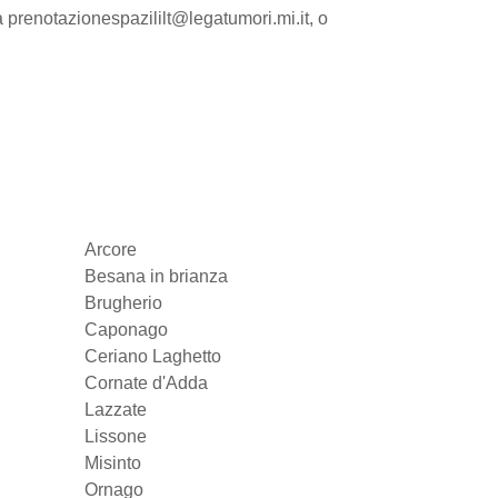
a prenotazionespazililt@legatumori.mi.it, o
Arcore
Besana in brianza
Brugherio
Caponago
Ceriano Laghetto
Cornate d'Adda
Lazzate
Lissone
Misinto
Ornago