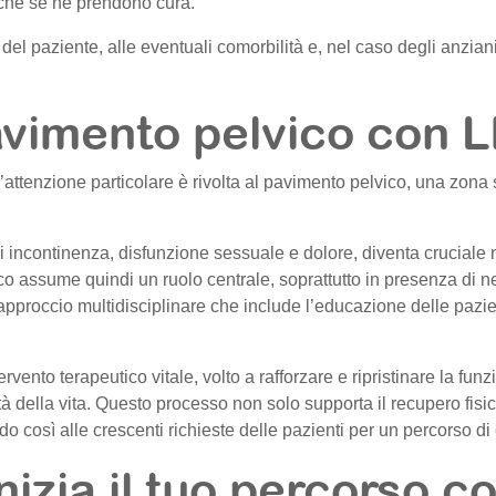
 che se ne prendono cura.
el paziente, alle eventuali comorbilità e, nel caso degli anziani, a
avimento pelvico con L
un’attenzione particolare è rivolta al pavimento pelvico, una zo
li incontinenza, disfunzione sessuale e dolore, diventa cruciale 
o assume quindi un ruolo centrale, soprattutto in presenza di n
pproccio multidisciplinare che include l’educazione delle pazien
rvento terapeutico vitale, volto a rafforzare e ripristinare la fun
tà della vita. Questo processo non solo supporta il recupero fisi
 così alle crescenti richieste delle pazienti per un percorso di 
nizia il tuo percorso c