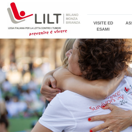
VISITE ED
AS
ESAMI