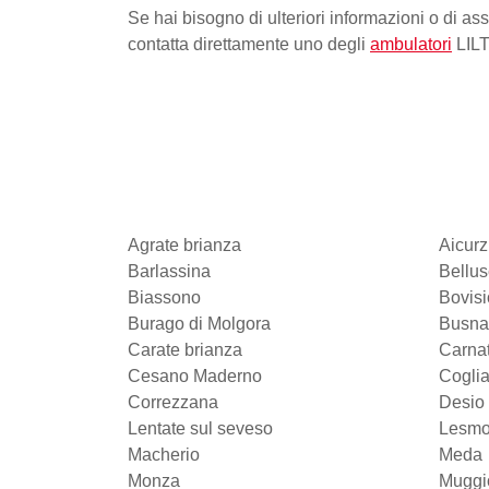
Se hai bisogno di ulteriori informazioni o di as
contatta direttamente uno degli
ambulatori
LILT
Agrate brianza
Aicurz
Barlassina
Bellu
Biassono
Bovis
Burago di Molgora
Busna
Carate brianza
Carna
Cesano Maderno
Coglia
Correzzana
Desio
Lentate sul seveso
Lesm
Macherio
Meda
Monza
Muggi