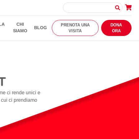
LA
CHI
PRENOTA UNA
DONA
BLOG
SIAMO
VISITA
ORA
T
me ci rende unici e
i cui ci prendiamo