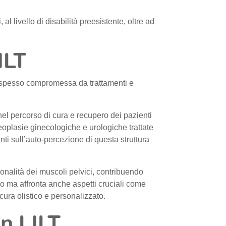
l livello di disabilità preesistente, oltre ad
ILT
na spesso compromessa da trattamenti e
nel percorso di cura e recupero dei pazienti
eoplasie ginecologiche e urologiche trattate
ti sull’auto-percezione di questa struttura
zionalità dei muscoli pelvici, contribuendo
co ma affronta anche aspetti cruciali come
cura olistico e personalizzato.
on LILT