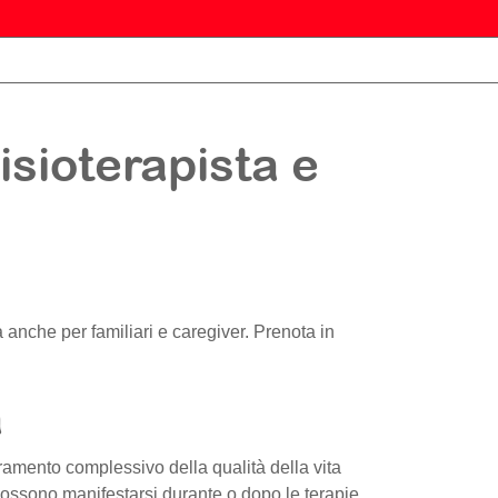
isioterapista e
ogia anche per familiari e caregiver. Prenota in
a
ramento complessivo della qualità della vita
 possono manifestarsi durante o dopo le terapie.