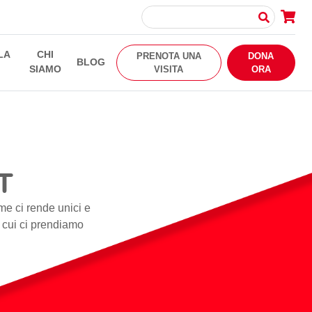
LA
CHI
PRENOTA UNA
DONA
BLOG
SIAMO
VISITA
ORA
T
me ci rende unici e
i cui ci prendiamo