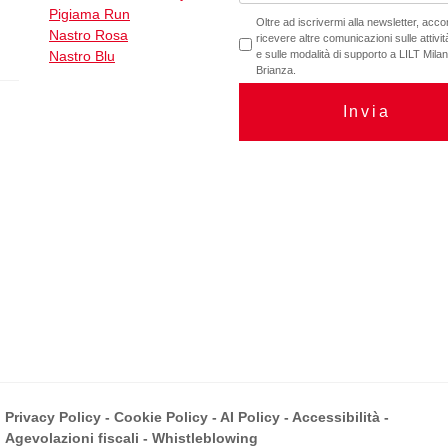
Pigiama Run
Oltre ad iscrivermi alla newsletter, acc
Nastro Rosa
ricevere altre comunicazioni sulle attività
Nastro Blu
e sulle modalità di supporto a LILT Mil
Brianza.
Invia
Privacy Policy
-
Cookie Policy
-
AI Policy
-
Accessibilità
-
Agevolazioni fiscali
-
Whistleblowing