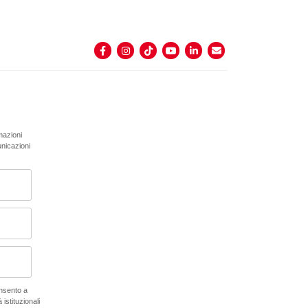
rmazioni
unicazioni
onsento a
 istituzionali