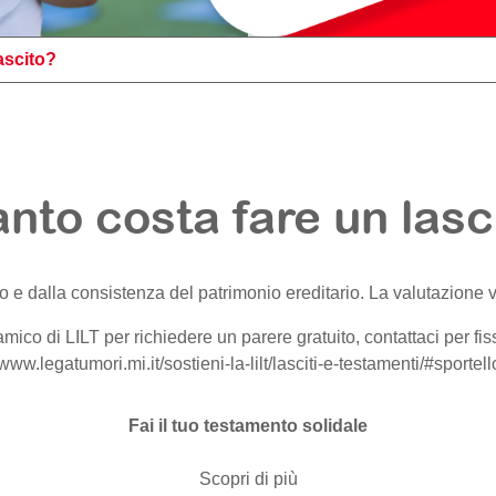
ascito?
nto costa fare un lasc
o e dalla consistenza del patrimonio ereditario. La valutazione va
amico di LILT per richiedere un parere gratuito, contattaci per f
/www.legatumori.mi.it/sostieni-la-lilt/lasciti-e-testamenti/#sportel
Fai il tuo testamento solidale
Scopri di più