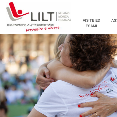
VISITE ED
AS
ESAMI