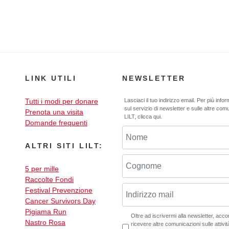
LINK UTILI
NEWSLETTER
Tutti i modi per donare
Lasciaci il tuo indirizzo email. Per più info
sul servizio di newsletter e sulle altre com
Prenota una visita
LILT,
clicca qui
.
Domande frequenti
ALTRI SITI LILT:
5 per mille
Raccolte Fondi
Festival Prevenzione
Cancer Survivors Day
Pigiama Run
Oltre ad iscrivermi alla newsletter, acc
Nastro Rosa
ricevere altre comunicazioni sulle attività