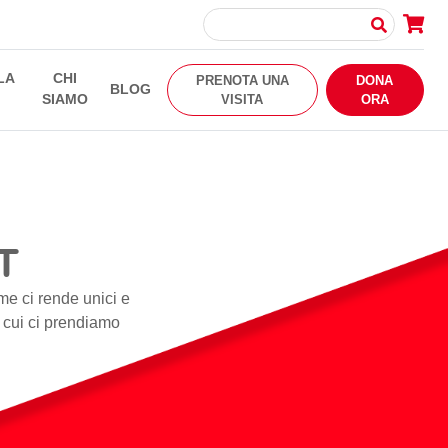
LA
CHI
PRENOTA UNA
DONA
BLOG
SIAMO
VISITA
ORA
T
me ci rende unici e
i cui ci prendiamo