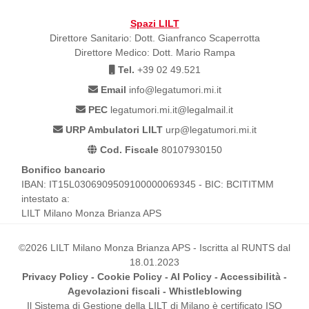
Spazi LILT
Direttore Sanitario: Dott. Gianfranco Scaperrotta
Direttore Medico: Dott. Mario Rampa
Tel.
+39 02 49.521
Email
info@legatumori.mi.it
PEC
legatumori.mi.it@legalmail.it
URP Ambulatori LILT
urp@legatumori.mi.it
Cod. Fiscale
80107930150
Bonifico bancario
IBAN: IT15L0306909509100000069345 - BIC: BCITITMM
intestato a:
LILT Milano Monza Brianza APS
©2026 LILT Milano Monza Brianza APS - Iscritta al RUNTS dal
18.01.2023
Privacy Policy
-
Cookie Policy
-
AI Policy
-
Accessibilità
-
Agevolazioni fiscali
-
Whistleblowing
Il Sistema di Gestione della LILT di Milano è certificato ISO