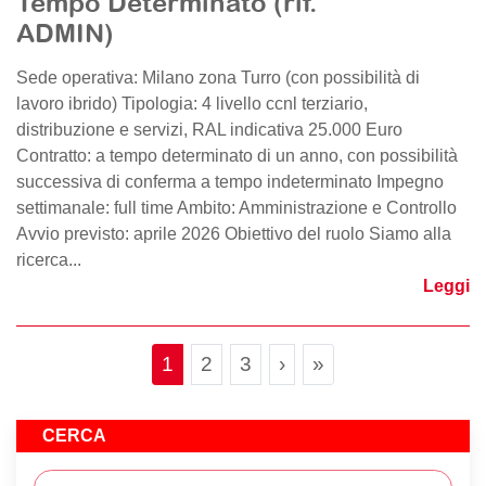
Tempo Determinato (rif.
ADMIN)
Sede operativa: Milano zona Turro (con possibilità di
lavoro ibrido) Tipologia: 4 livello ccnl terziario,
distribuzione e servizi, RAL indicativa 25.000 Euro
Contratto: a tempo determinato di un anno, con possibilità
successiva di conferma a tempo indeterminato Impegno
settimanale: full time Ambito: Amministrazione e Controllo
Avvio previsto: aprile 2026 Obiettivo del ruolo Siamo alla
ricerca...
Leggi
Page navigation
Current Page
Page
Page
1
2
3
›
»
CERCA