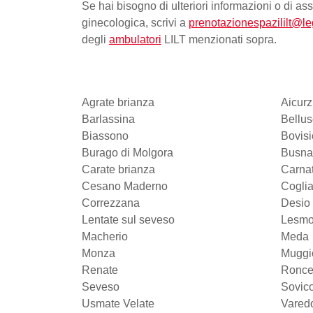
Se hai bisogno di ulteriori informazioni o di as
ginecologica, scrivi a
prenotazionespazililt@le
degli
ambulatori
LILT menzionati sopra.
Agrate brianza
Aicurz
Barlassina
Bellu
Biassono
Bovis
Burago di Molgora
Busna
Carate brianza
Carna
Cesano Maderno
Coglia
Correzzana
Desio
Lentate sul seveso
Lesm
Macherio
Meda
Monza
Muggi
Renate
Ronce
Seveso
Sovic
Usmate Velate
Vared