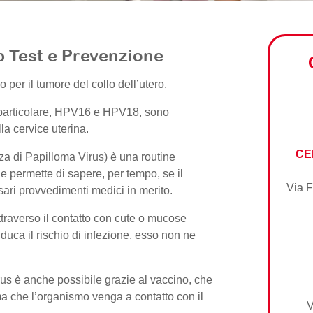
p Test e Prevenzione
io per il tumore del collo dell’utero.
n particolare, HPV16 e HPV18, sono
lla cervice uterina.
CE
enza di Papilloma Virus) è una routine
e permette di sapere, per tempo, se il
Via F
ari provvedimenti medici in merito.
traverso il contatto con cute o mucose
riduca il rischio di infezione, esso non ne
us è anche possibile grazie al vaccino, che
a che l’organismo venga a contatto con il
V