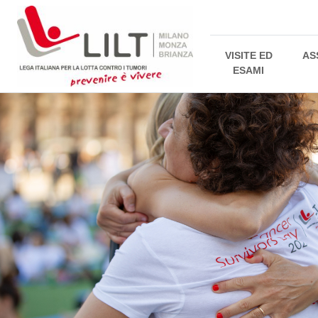
VISITE ED
AS
ESAMI