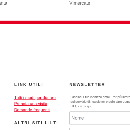
anta
Vimercate
LINK UTILI
NEWSLETTER
Tutti i modi per donare
Lasciaci il tuo indirizzo email. Per più info
sul servizio di newsletter e sulle altre com
Prenota una visita
LILT,
clicca qui
.
Domande frequenti
ALTRI SITI LILT: