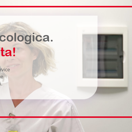
ecologica.
ta!
rvice
ne
i.