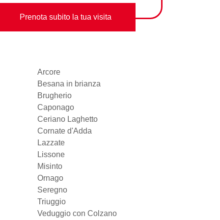
Prenota subito la tua visita
Arcore
Besana in brianza
Brugherio
Caponago
Ceriano Laghetto
Cornate d'Adda
Lazzate
Lissone
Misinto
Ornago
Seregno
Triuggio
Veduggio con Colzano