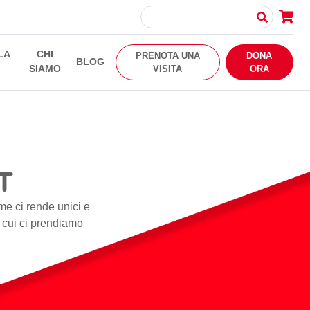
LA
CHI
PRENOTA UNA
DONA
BLOG
SIAMO
VISITA
ORA
T
me ci rende unici e
i cui ci prendiamo