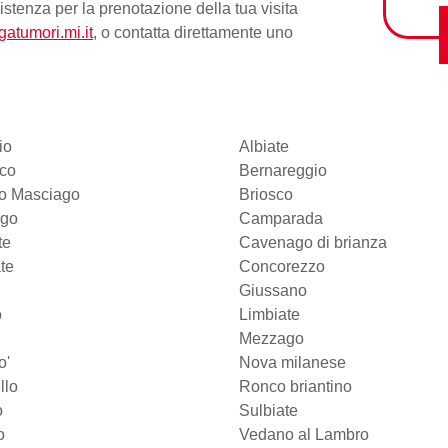
sistenza per la
prenotazione della tua visita
gatumori.mi.it
, o contatta direttamente uno
io
Albiate
sco
Bernareggio
io Masciago
Briosco
go
Camparada
te
Cavenago di brianza
te
Concorezzo
Giussano
o
Limbiate
Mezzago
o'
Nova milanese
llo
Ronco briantino
o
Sulbiate
o
Vedano al Lambro