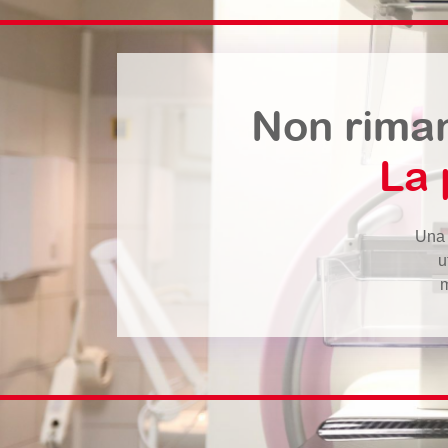
Non riman
La 
Una 
u
m