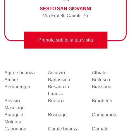
SESTO SAN GIOVANNI
Via Fratelli Cairoli, 76
Prenota subito la tua visita
Agrate brianza
Aicurzio
Albiate
Arcore
Barlassina
Bellusco
Bernareggio
Besana in
Biassono
brianza
Bovisio
Briosco
Brugherio
Masciago
Burago di
Busnago
Camparada
Molgora
Caponago
Carate brianza
Carnate