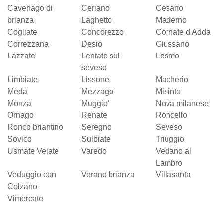
Cavenago di
Ceriano
Cesano
brianza
Laghetto
Maderno
Cogliate
Concorezzo
Cornate d'Adda
Correzzana
Desio
Giussano
Lazzate
Lentate sul
Lesmo
seveso
Limbiate
Lissone
Macherio
Meda
Mezzago
Misinto
Monza
Muggio'
Nova milanese
Ornago
Renate
Roncello
Ronco briantino
Seregno
Seveso
Sovico
Sulbiate
Triuggio
Usmate Velate
Varedo
Vedano al
Lambro
Veduggio con
Verano brianza
Villasanta
Colzano
Vimercate