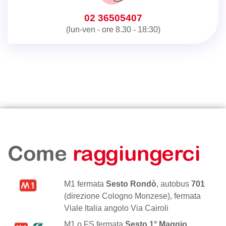
02 36505407
(lun-ven - ore 8.30 - 18:30)
Come
raggiungerci
M1 fermata
Sesto Rondò
, autobus
701
(direzione Cologno Monzese), fermata
Viale Italia angolo Via Cairoli
M1 o FS fermata
Sesto 1° Maggio
,