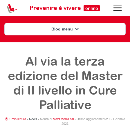
Prevenire è vivere
online
Blog menu
Al via la terza
edizione del Master
di II livello in Cure
Palliative
1 min lettura
•
News
•
A cura di
MazzMedia Srl
•
Ultimo aggiornamento:
12 Gennaio
2021