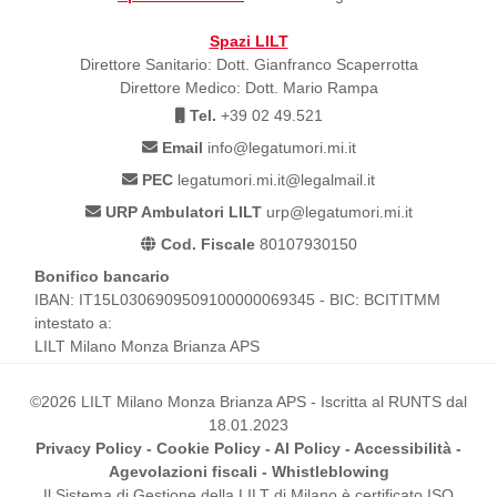
Spazi LILT
Direttore Sanitario: Dott. Gianfranco Scaperrotta
Direttore Medico: Dott. Mario Rampa
Tel.
+39 02 49.521
Email
info@legatumori.mi.it
PEC
legatumori.mi.it@legalmail.it
URP Ambulatori LILT
urp@legatumori.mi.it
Cod. Fiscale
80107930150
Bonifico bancario
IBAN: IT15L0306909509100000069345 - BIC: BCITITMM
intestato a:
LILT Milano Monza Brianza APS
©2026 LILT Milano Monza Brianza APS - Iscritta al RUNTS dal
18.01.2023
Privacy Policy
-
Cookie Policy
-
AI Policy
-
Accessibilità
-
Agevolazioni fiscali
-
Whistleblowing
Il Sistema di Gestione della LILT di Milano è certificato ISO