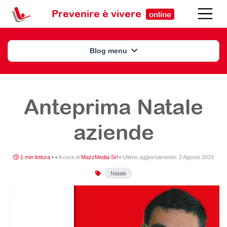
Prevenire è vivere
online
Blog menu
Anteprima Natale
aziende
1 min lettura
•
•
A cura di
MazzMedia Srl
•
Ultimo aggiornamento:
2 Agosto 2019
Natale