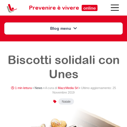
Prevenire è vivere
online
Blog menu
Biscotti solidali con
Unes
1 min lettura
•
News
•
A cura di
MazzMedia Srl
•
Ultimo aggiornamento:
25
Novembre 2019
Natale