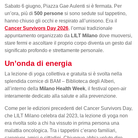
Sabato 6 giugno, Piazza Gae Aulenti si è fermata. Per
un’ora, più di
500 persone
si sono sedute sul tappetino,
hanno chiuso gli occhi e respirato all’unisono. Era il
Cancer Survivors Day 2026
, l’ormai tradizionale
appuntamento organizzato da
LILT Milano
dove muoversi,
stare fermi e ascoltare il proprio corpo diventa un gesto dal
significato profondo e strettamente personale.
Un’onda di energia
La lezione di yoga collettiva e gratuita si è svolta nella
splendida cornice di BAM – Biblioteca degli Alberi,
all’interno della
Milano Health Week
, il festival open-air
interamente dedicato alla salute e alla prevenzione.
Come per le edizioni precedenti del Cancer Survivors Day,
che LILT Milano celebra dal 2023, la lezione di yoga non
era rivolta solo a chi ha vissuto in prima persona una
malattia oncologica. Tra i tappetini c’erano familiari,
caregiver, amici e cittadini. Chiunque abbia voluto dire,