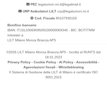
PEC
legatumori.mi.it@legalmail.it
URP Ambulatori LILT
urp@legatumori.mi.it
Cod. Fiscale
80107930150
Bonifico bancario
IBAN: IT15L0306909509100000069345 - BIC: BCITITMM
intestato a:
LILT Milano Monza Brianza APS
©2026 LILT Milano Monza Brianza APS - Iscritta al RUNTS dal
18.01.2023
Privacy Policy
-
Cookie Policy
-
AI Policy
-
Accessibilità
-
Agevolazioni fiscali
-
Whistleblowing
Il Sistema di Gestione della LILT di Milano è certificato ISO
9001:2015