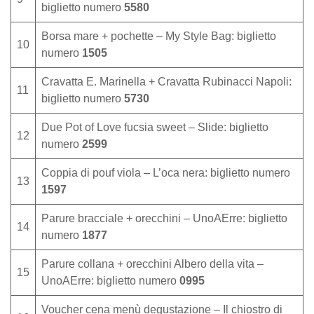
biglietto numero
5580
Borsa mare + pochette – My Style Bag: biglietto
10
numero
1505
Cravatta E. Marinella + Cravatta Rubinacci Napoli:
11
biglietto numero
5730
Due Pot of Love fucsia sweet – Slide: biglietto
12
numero
2599
Coppia di pouf viola – L’oca nera: biglietto numero
13
1597
Parure bracciale + orecchini – UnoAErre: biglietto
14
numero
1877
Parure collana + orecchini Albero della vita –
15
UnoAErre: biglietto numero
0995
Voucher cena menù degustazione – Il chiostro di