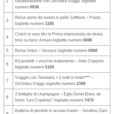
2
collaborazione con Orchidea Viaggi: biglietto
numero
0936
Borsa uomo da lavoro in pelle Saffiano – Prada:
3
biglietto numero
1185
Clutch in raso blu la Prima impreziosita da strass
4
tono su tono: Armani biglietto numero
0696
5
Borsa Virtus – Versace: biglietto numero
0888
Kit prodotti + voucher trattamento – Aldo Coppola:
6
biglietto numero
5165
Viaggio con Trenitalia + 2 notti in hotel**** –
7
Orchidea Viaggi: biglietto numero
2399
2 bottiglie di champagne – Egly-Ouriet Blanc de
8
Noirs “Les Crayères”: biglietto numero
7470
Batteria di pentole in acciaio Karen – Serafino Zani:
9