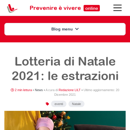
Prevenire è vivere
online
Blog menu
Lotteria di Natale
2021: le estrazioni
2 min lettura
•
News
•
A cura di
Redazione LILT
•
Ultimo aggiornamento:
20
Dicembre 2021
eventi
Natale