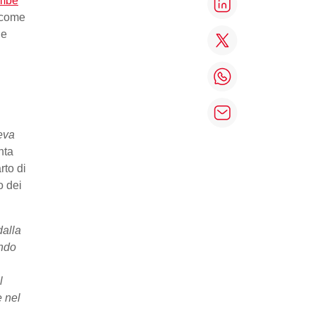
mbe
, come
ne
eva
nta
rto di
o dei
dalla
ando
l
e nel