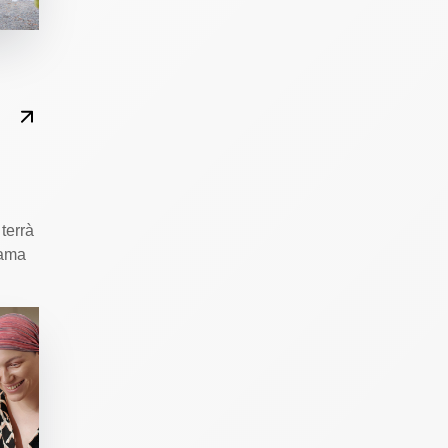
terrà
iama