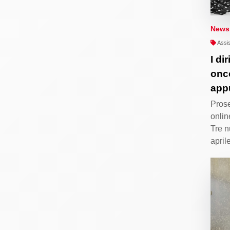
News
Assis
I dir
onco
app
Proseg
onlin
Tre n
apri