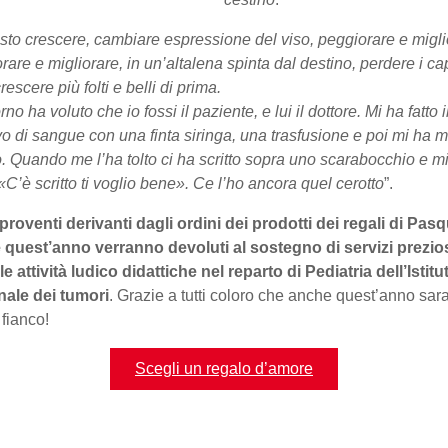
isto crescere, cambiare espressione del viso, peggiorare e migli
rare e migliorare, in un’altalena spinta dal destino, perdere i cap
icrescere più folti e belli di prima.
no ha voluto che io fossi il paziente, e lui il dottore. Mi ha fatto i
vo di sangue con una finta siringa, una trasfusione e poi mi ha m
o. Quando me l’ha tolto ci ha scritto sopra uno scarabocchio e m
 «C’è scritto ti voglio bene». Ce l’ho ancora quel cerotto
”.
i proventi derivanti dagli ordini dei prodotti dei regali di Pas
quest’anno verranno devoluti al sostegno di servizi prezio
e attività ludico didattiche nel reparto di Pediatria dell’Istitu
nale dei tumori
. Grazie a tutti coloro che anche quest’anno sar
 fianco!
Scegli un regalo d’amore