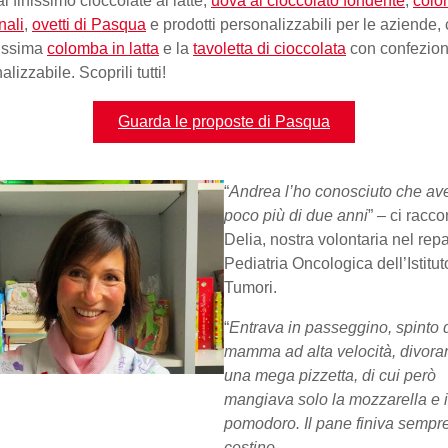
l finissimo cioccolate al latte,
uova al cioccolato fondente
,
colo
nali
,
ovetti di Pasqua
e prodotti personalizzabili per le aziende
lissima
colomba in latta
e la
tavoletta di cioccolata
con confezio
lizzabile. Scoprili tutti!
Guarda le proposte di Pasqua
“
Andrea l’ho conosciuto che av
poco più di due anni
” – ci racco
Delia, nostra volontaria nel repa
Pediatria Oncologica dell’Istitut
Tumori.
“
Entrava in passeggino, spinto 
mamma ad alta velocità, divor
una mega pizzetta, di cui però
mangiava solo la mozzarella e i
pomodoro. Il pane finiva sempr
cestino
.