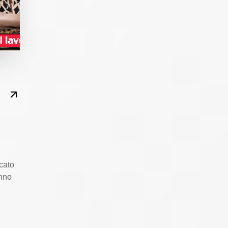
cato
anno