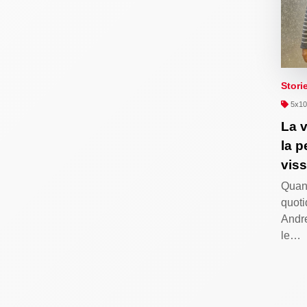
Stori
5x100
La v
la p
viss
Quand
quoti
Andre
le…