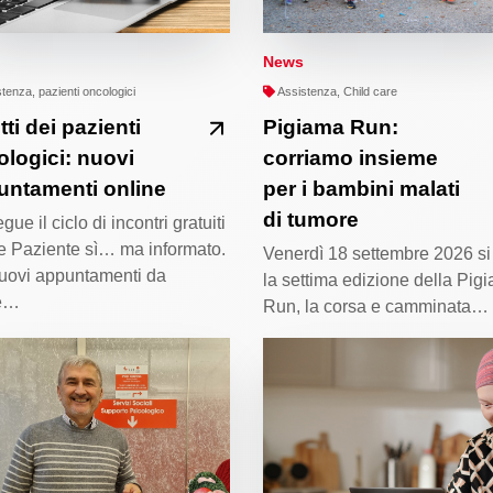
News
tenza, pazienti oncologici
Assistenza, Child care
itti dei pazienti
Pigiama Run:
logici: nuovi
corriamo insieme
untamenti online
per i bambini malati
di tumore
ue il ciclo di incontri gratuiti
e Paziente sì… ma informato.
Venerdì 18 settembre 2026 si 
uovi appuntamenti da
la settima edizione della Pig
le…
Run, la corsa e camminata…