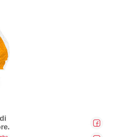
di
re.