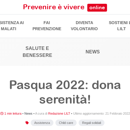
Prevenire è vivere
online
SISTENZA AI
FAI
DIVENTA
SOSTIENI 
MALATI
PREVENZIONE
VOLONTARIO
LILT
SALUTE E
NEWS
BENESSERE
Pasqua 2022: dona
serenità!
1 min lettura
•
News
•
A cura di
Redazione LILT
•
Ultimo aggiornamento:
21 Febbraio 2022
Assistenza
Child care
Regali solidali