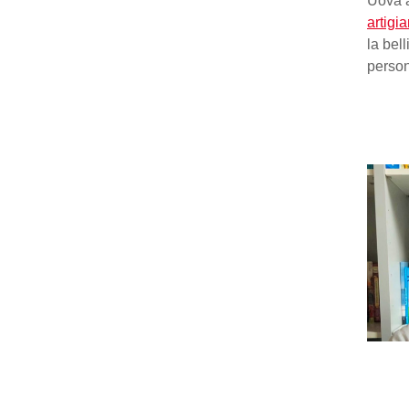
Uova a
artigia
la bel
persona