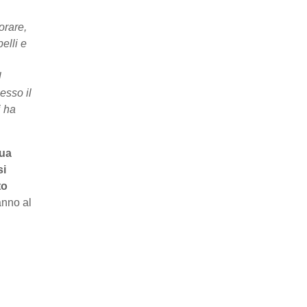
orare,
elli e
l
esso il
i ha
qua
si
to
anno al