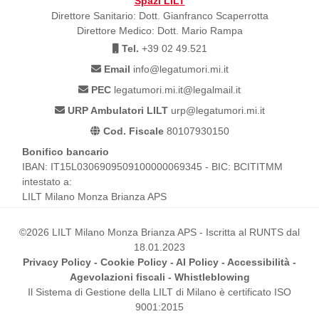
Spazi LILT
Direttore Sanitario: Dott. Gianfranco Scaperrotta
Direttore Medico: Dott. Mario Rampa
Tel.
+39 02 49.521
Email
info@legatumori.mi.it
PEC
legatumori.mi.it@legalmail.it
URP Ambulatori LILT
urp@legatumori.mi.it
Cod. Fiscale
80107930150
Bonifico bancario
IBAN: IT15L0306909509100000069345 - BIC: BCITITMM
intestato a:
LILT Milano Monza Brianza APS
©2026 LILT Milano Monza Brianza APS - Iscritta al RUNTS dal
18.01.2023
Privacy Policy
-
Cookie Policy
-
AI Policy
-
Accessibilità
-
Agevolazioni fiscali
-
Whistleblowing
Il Sistema di Gestione della LILT di Milano è certificato ISO
9001:2015