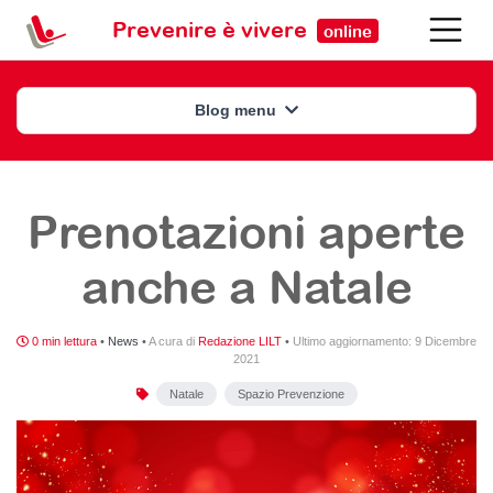
Prevenire è vivere
online
Blog menu
Prenotazioni aperte
anche a Natale
0 min lettura
•
News
•
A cura di
Redazione LILT
•
Ultimo aggiornamento:
9 Dicembre
2021
Natale
Spazio Prevenzione