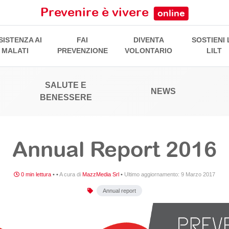
Prevenire è vivere
online
SISTENZA AI
FAI
DIVENTA
SOSTIENI 
MALATI
PREVENZIONE
VOLONTARIO
LILT
SALUTE E
NEWS
BENESSERE
Annual Report 2016
0 min lettura
•
•
A cura di
MazzMedia Srl
•
Ultimo aggiornamento:
9 Marzo 2017
Annual report