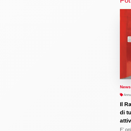
Pot
News
Annua
Il R
di t
attiv
E' on