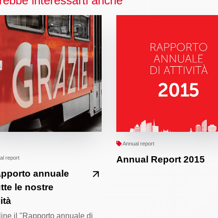
rebbe interessarti anche
Annual report
Annual Report 2015
l report
apporto annuale
utte le nostre
ità
line il "Rapporto annuale di