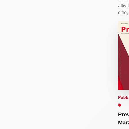
attivi
cifre
Pubbl
Prev
Mar