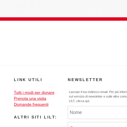
LINK UTILI
NEWSLETTER
Tutti i modi per donare
Lasciaci il tuo indirizzo email. Per più info
sul servizio di newsletter e sulle altre com
Prenota una visita
LILT,
clicca qui
.
Domande frequenti
ALTRI SITI LILT: