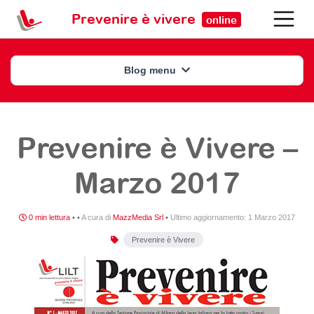
Prevenire è vivere
online
Blog menu
Prevenire è Vivere –
Marzo 2017
0 min lettura
•
•
A cura di
MazzMedia Srl
•
Ultimo aggiornamento:
1 Marzo 2017
Prevenire è Vivere