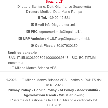
Spazi LILT
Direttore Sanitario: Dott. Gianfranco Scaperrotta
Direttore Medico: Dott. Mario Rampa
Tel.
+39 02 49.521
Email
info@legatumori.mi.it
PEC
legatumori.mi.it@legalmail.it
URP Ambulatori LILT
urp@legatumori.mi.it
Cod. Fiscale
80107930150
Bonifico bancario
IBAN: IT15L0306909509100000069345 - BIC: BCITITMM
intestato a:
LILT Milano Monza Brianza APS
©2026 LILT Milano Monza Brianza APS - Iscritta al RUNTS dal
18.01.2023
Privacy Policy
-
Cookie Policy
-
AI Policy
-
Accessibilità
-
Agevolazioni fiscali
-
Whistleblowing
Il Sistema di Gestione della LILT di Milano è certificato ISO
9001:2015