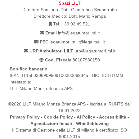
Spazi LILT
Direttore Sanitario: Dott. Gianfranco Scaperrotta
Direttore Medico: Dott. Mario Rampa
Tel.
+39 02 49.521
Email
info@legatumori.mi.it
PEC
legatumori.mi.it@legalmail.it
URP Ambulatori LILT
urp@legatumori.mi.it
Cod. Fiscale
80107930150
Bonifico bancario
IBAN: IT15L0306909509100000069345 - BIC: BCITITMM
intestato a:
LILT Milano Monza Brianza APS
©2026 LILT Milano Monza Brianza APS - Iscritta al RUNTS dal
18.01.2023
Privacy Policy
-
Cookie Policy
-
AI Policy
-
Accessibilità
-
Agevolazioni fiscali
-
Whistleblowing
Il Sistema di Gestione della LILT di Milano è certificato ISO
9001:2015