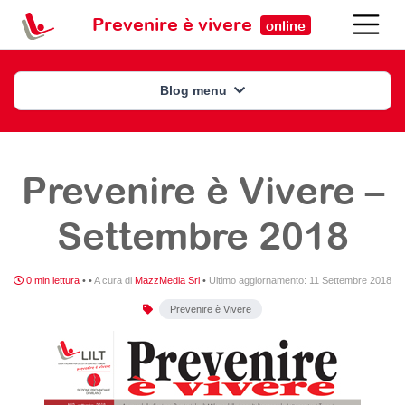
Prevenire è vivere
online
Blog menu
Prevenire è Vivere –
Settembre 2018
0 min lettura
•
•
A cura di
MazzMedia Srl
•
Ultimo aggiornamento:
11 Settembre 2018
Prevenire è Vivere