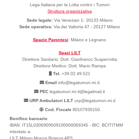
Lega Italiana per la Lotta contro i Tumori
Struttura organizzativa
Sede legale:
Via Venezian 1- 20133 Milano
Sede operativa:
Via dei Valtorta 47 - 20127 Milano
Spazio Parentesi
: Milano e Legnano
Spazi LILT
Direttore Sanitario: Dott. Gianfranco Scaperrotta
Direttore Medico: Dott. Mario Rampa
Tel.
+39 02 49.521
Email
info@legatumori.mi.it
PEC
legatumori.mi.it@legalmail.it
URP Ambulatori LILT
urp@legatumori.mi.it
Cod. Fiscale
80107930150
Bonifico bancario
IBAN: IT15L0306909509100000069345 - BIC: BCITITMM
intestato a:
LILT Milano Monza Brianza APS