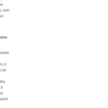
no
e, non
un
ssono
ssere
o ci
o un
ulla
il
no
esami