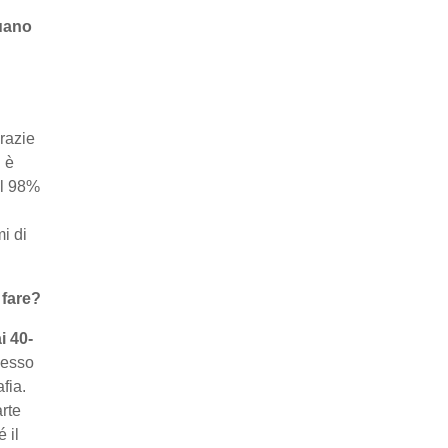
nuano
grazie
 è
el 98%
i di
 fare?
 40-
pesso
fia.
rte
 il