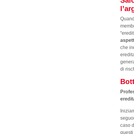
Salo
l’a
Quando
membri
“eredi
aspett
che in
eredit
genera
di ris
Bott
Profes
eredit
Inizia
seguon
caso d
questi