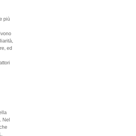
e più
ivono
iarità,
re, ed
ttori
ella
. Nel
 che
1,