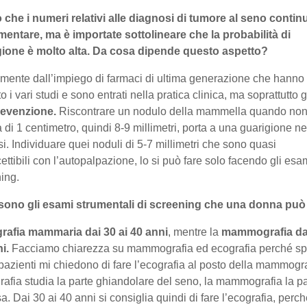
 che i numeri relativi alle diagnosi di tumore al seno conti
entare, ma è importate sottolineare che la probabilità di
gione è molto alta. Da cosa dipende questo aspetto?
mente dall’impiego di farmaci di ultima generazione che hanno
o i vari studi e sono entrati nella pratica clinica, ma soprattutto 
revenzione.
Riscontrare un nodulo della mammella quando non
 di 1 centimetro, quindi 8-9 millimetri, porta a una guarigione n
si. Individuare quei noduli di 5-7 millimetri che sono quasi
ettibili con l’autopalpazione, lo si può fare solo facendo gli esam
ning.
 sono gli esami strumentali di screening che una donna può
rafia mammaria dai 30 ai 40 anni
, mentre la
mammografia dai
ni.
Facciamo chiarezza su mammografia ed ecografia perché s
pazienti mi chiedono di fare l’ecografia al posto della mammogra
rafia studia la parte ghiandolare del seno, la mammografia la pa
a. Dai 30 ai 40 anni si consiglia quindi di fare l’ecografia, perché