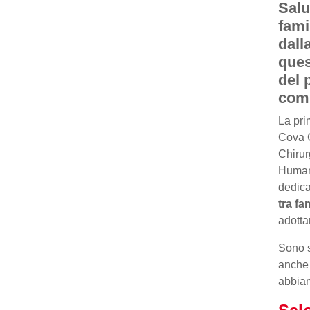
Salu
fami
dall
ques
del 
comm
La pri
Cova G
Chirur
Human
dedica
tra fa
adotta
Sono s
anche 
abbiam