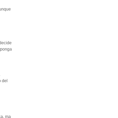
dunque
 decide
toponga
a
o del
ca, ma