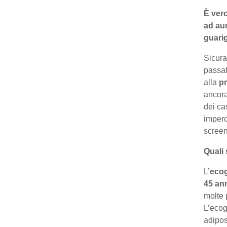
È vero
ad aum
guari
Sicura
passat
alla
p
ancora
dei ca
imperc
scree
Quali
L’
ecog
45 an
molte 
L’ecog
adipos