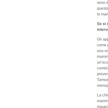
seno è
questa
la mam
Se si
interv
Gli ap
come p
una vo
mammel
un’eco
correl
preven
Tamoxi
meno
La chi
mammar
rispar