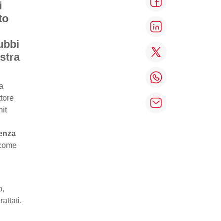
i
to
ubbi
stra
a
ttore
it
renza
 come
o,
attati.