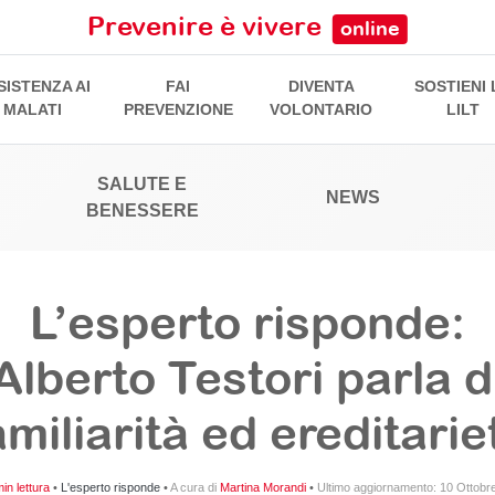
Prevenire è vivere
online
SISTENZA AI
FAI
DIVENTA
SOSTIENI 
MALATI
PREVENZIONE
VOLONTARIO
LILT
SALUTE E
NEWS
BENESSERE
L’esperto risponde:
Alberto Testori parla d
amiliarità ed ereditarie
in lettura
•
L'esperto risponde
•
A cura di
Martina Morandi
•
Ultimo aggiornamento:
10 Ottobr