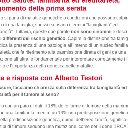
tto Salute: familiarità ed ereditarietà,
rgomento della prima serata
 si parla di malattie genetiche o condizioni che possono colpir
 di una famiglia, spesso si usano i termini “famigliarità” ed
tarietà”. Tuttavia, queste due parole
non sono sinonimi
e descr
i differenti del rischio genetico.
Capire la distinzione tra famigl
dica la presenza di una patologia all’interno di un nucleo familia
arietà, che fa riferimento alla trasmissione diretta di geni da una
zione all’altra, è fondamentale per interpretare correttamente i fa
chio e l’importanza della genetica nelle malattie.
a e risposta
con Alberto Testori
sore, facciamo chiarezza sulla differenza tra famigliarità ed
arietà per il tumore al seno?
mo con un paio di dati: il 18% delle forme di tumore della mamm
o una familiarità, mentre un 13% una predisposizione genetica
ella predisposizione genetica, quindi dell’ereditarietà, significa
 tipi di tumore seguono una mutazione, come per il gene BRCA