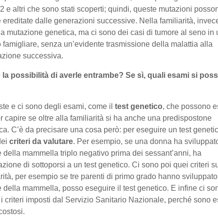
e altri che sono stati scoperti; quindi, queste mutazioni posso
 ereditate dalle generazioni successive. Nella familiarità, invec
na mutazione genetica, ma ci sono dei casi di tumore al seno in 
 famigliare, senza un’evidente trasmissione della malattia alla
azione successiva.
 la possibilità di averle entrambe? Se sì, quali esami si po
iste e ci sono degli esami, come il
test genetico
, che possono e
per capire se oltre alla familiarità si ha anche una predispostone
ca. C’è da precisare una cosa però: per eseguire un test genetic
dei
criteri da valutare
. Per esempio, se una donna ha sviluppat
 della mammella triplo negativo prima dei sessant’anni, ha
cazione di sottoporsi a un test genetico. Ci sono poi quei criteri s
arità, per esempio se tre parenti di primo grado hanno sviluppato 
 della mammella, posso eseguire il test genetico. E infine ci so
i criteri imposti dal Servizio Sanitario Nazionale, perché sono 
costosi.