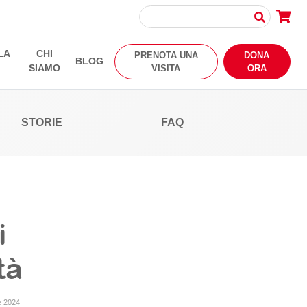
LA
CHI
PRENOTA UNA
DONA
BLOG
SIAMO
VISITA
ORA
STORIE
FAQ
i
tà
e 2024