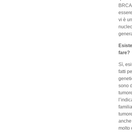
BRCA2 
essere
vi è u
nucleo
gener
Esiste
fare?
Sì, es
fatti 
geneti
sono 
tumore
l’indi
famili
tumore
anche 
molto 