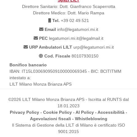
Direttore Sanitario: Dott. Gianfranco Scaperrotta
Direttore Medico: Dott. Mario Rampa
Tel.
+39 02 49.521
Email
info@legatumori.mi.it
PEC
legatumori.mi.it@legalmail.it
URP Ambulatori LILT
urp@legatumori.mi.it
Cod. Fiscale
80107930150
Bonifico bancario
IBAN: IT15L0306909509100000069345 - BIC: BCITITMM
intestato a:
LILT Milano Monza Brianza APS
©2026 LILT Milano Monza Brianza APS - Iscritta al RUNTS dal
18.01.2023
Privacy Policy
-
Cookie Policy
-
AI Policy
-
Accessibilità
-
Agevolazioni fiscali
-
Whistleblowing
Il Sistema di Gestione della LILT di Milano è certificato ISO
9001:2015