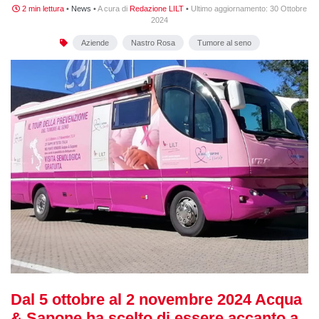
2 min lettura
•
News
•
A cura di
Redazione LILT
•
Ultimo aggiornamento:
30 Ottobre
2024
Aziende
Nastro Rosa
Tumore al seno
Dal 5 ottobre al 2 novembre 2024 Acqua
& Sapone ha scelto di essere accanto a