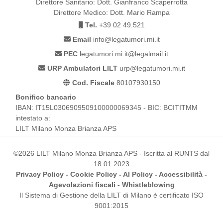
Direttore Sanitario: Dott. Gianfranco Scaperrotta
Direttore Medico: Dott. Mario Rampa
Tel.
+39 02 49.521
Email
info@legatumori.mi.it
PEC
legatumori.mi.it@legalmail.it
URP Ambulatori LILT
urp@legatumori.mi.it
Cod. Fiscale
80107930150
Bonifico bancario
IBAN: IT15L0306909509100000069345 - BIC: BCITITMM
intestato a:
LILT Milano Monza Brianza APS
©2026 LILT Milano Monza Brianza APS - Iscritta al RUNTS dal
18.01.2023
Privacy Policy
-
Cookie Policy
-
AI Policy
-
Accessibilità
-
Agevolazioni fiscali
-
Whistleblowing
Il Sistema di Gestione della LILT di Milano è certificato ISO
9001:2015