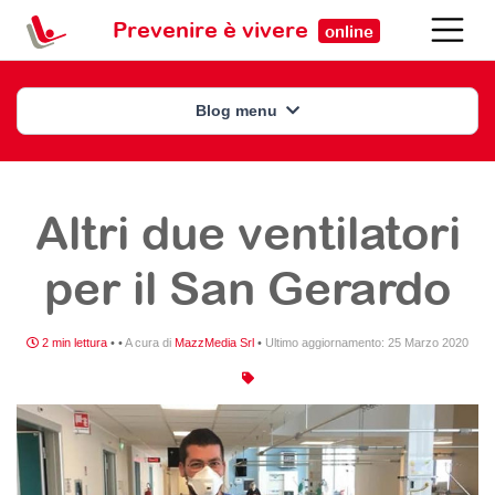
Prevenire è vivere
online
Blog menu
Altri due ventilatori
per il San Gerardo
2 min lettura
•
•
A cura di
MazzMedia Srl
•
Ultimo aggiornamento:
25 Marzo 2020