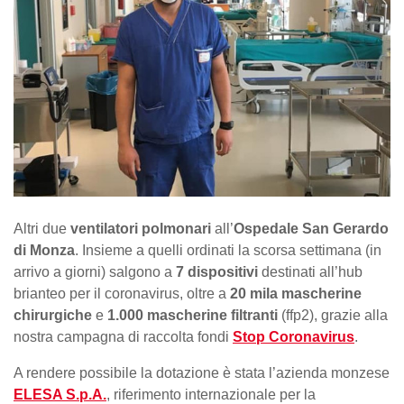
Altri due
ventilatori polmonari
all’
Ospedale San Gerardo
di Monza
. Insieme a quelli ordinati la scorsa settimana (in
arrivo a giorni) salgono a
7 dispositivi
destinati all’hub
brianteo per il coronavirus, oltre a
20 mila mascherine
chirurgiche
e
1.000 mascherine filtranti
(ffp2), grazie alla
nostra campagna di raccolta fondi
Stop Coronavirus
.
A rendere possibile la dotazione è stata l’azienda monzese
ELESA S.p.A.
, riferimento internazionale per la