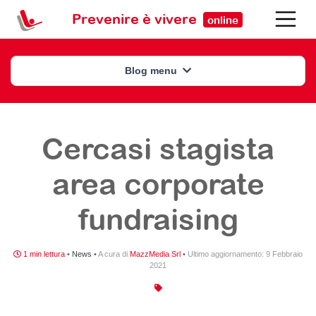
Prevenire è vivere
online
Blog menu
Cercasi stagista
area corporate
fundraising
1 min lettura
•
News
•
A cura di
MazzMedia Srl
•
Ultimo aggiornamento:
9 Febbraio
2021