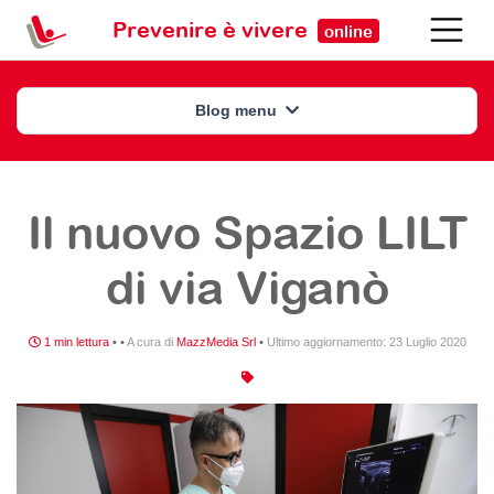
Prevenire è vivere
online
Blog menu
Il nuovo Spazio LILT
di via Viganò
1 min lettura
•
•
A cura di
MazzMedia Srl
•
Ultimo aggiornamento:
23 Luglio 2020