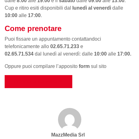
dalle
8:00
alle
19:00
e il
sabato
dalle
09:00
alle
13:00
.
Cup e ritiro esiti disponibili dal
lunedì al venerdì
dalle
10:00
alle
17:00
.
Come prenotare
Puoi fissare un appuntamento contattandoci
telefonicamente allo
02.65.71.233
e
02.65.71.534
dal
lunedì al venerdì: dalle
10:00
alle
17:00.
Oppure puoi compilare l’apposito
form
sul sito
Prenota la tua visita
MazzMedia Srl