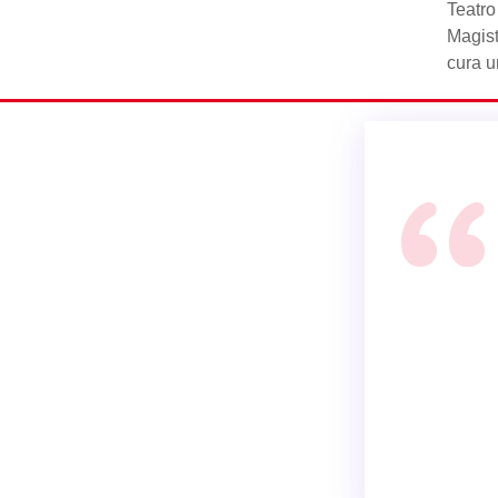
Teatro
Magist
cura 