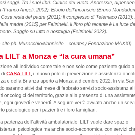
si saggi. Tra i suoi libri: Clinica del vuoto. Anoressie, dipende
i (Franco Angeli, 2002); Elogio dell’inconscio (Bruno Mondadori
 Cosa resta del padre (2011); Il complesso di Telemaco (2013);
ella madre (2015) per Feltrinelli. Il libro più recente è La luce de
 morte. Saggio su lutto e nostalgia (Feltrinelli 2022).
in alto ph. Musacchio&Ianniello – courtesy Fondazione MAXXI)
a LILT a Monza e “la cura umana”
nzione all’individuo come tale e non solo come paziente guida a
i di
CASA LILT
,
il nuovo polo di prevenzione e assistenza onco
za e della Brianza aperto a Monza
a dicembre 2022. In via San
do saranno attivi
dal mese di febbraio servizi socio-assistenziali 
ti oncologici del territorio, grazie alla presenza di una assistent
e, ogni giovedì e venerdì. A seguire verrà avviato anche un servi
o psicologico per i pazienti e i loro famigliari.
a partenza dell’attività ambulatoriale, LILT vuole dare spazio
sistenza, psicologica ma anche socio-economica, con servizi ch