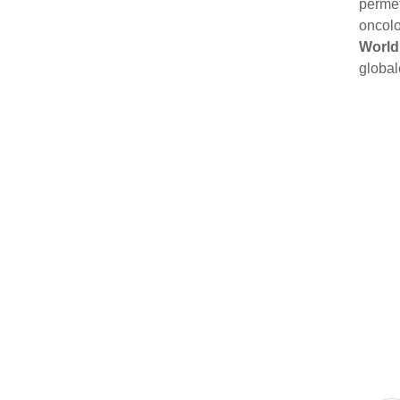
permet
oncolo
World
global