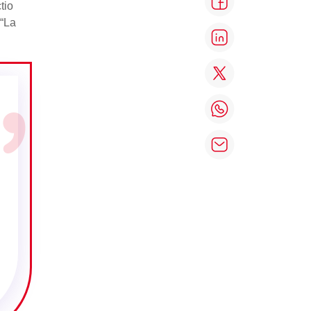
tio
 “La