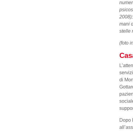
numero
psicos
2008);
mani d
stelle
(foto 
Cas
L’atte
serviz
di Mon
Gottar
pazien
social
support
Dopo l
all’as