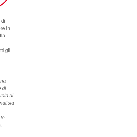
 di
re in
lla
ti gli
gna
 di
uola di
nalista
ato
a
o