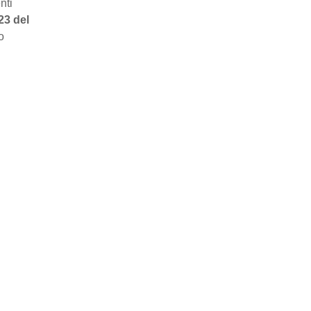
nti
23 del
o