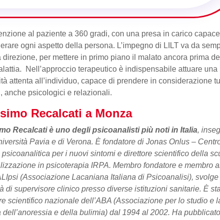
enzione al paziente a 360 gradi, con una presa in carico capace
erare ogni aspetto della persona. L’impegno di LILT va da semp
 direzione, per mettere in primo piano il malato ancora prima de
lattia. Nell’approccio terapeutico è indispensabile attuare una
tà attenta all’individuo, capace di prendere in considerazione tut
i, anche psicologici e relazionali.
simo Recalcati a Monza
mo Recalcati
è uno degli psicoanalisti più noti in Italia
, inse
niversità Pavia e di Verona. È fondatore di Jonas Onlus – Centro
 psicoanalitica per i nuovi sintomi e direttore scientifico della sc
lizzazione in psicoterapia IRPA. Membro fondatore e membro a
ALIpsi (Associazione Lacaniana Italiana di Psicoanalisi), svolge
ità di supervisore clinico presso diverse istituzioni sanitarie. È st
ore scientifico nazionale dell’ABA (Associazione per lo studio e l
a dell’anoressia e della bulimia) dal 1994 al 2002. Ha pubblicat