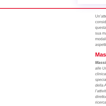
Un’att
consid
questa
sua ma
modali
aspett
Mas
Massi
alle U
clinica
specia
della 
l’attiv
dirett
ricerc