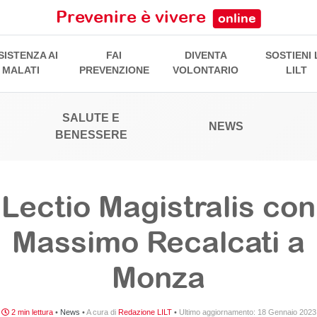
Prevenire è vivere
online
SISTENZA AI
FAI
DIVENTA
SOSTIENI 
MALATI
PREVENZIONE
VOLONTARIO
LILT
SALUTE E
NEWS
BENESSERE
Lectio Magistralis con
Massimo Recalcati a
Monza
2 min lettura
•
News
•
A cura di
Redazione LILT
•
Ultimo aggiornamento:
18 Gennaio 2023