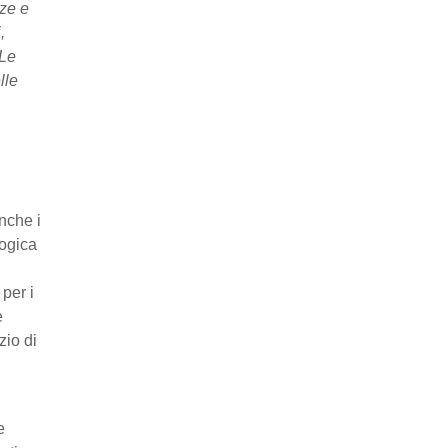
nze e
,
 Le
lle
nche i
logica
per i
e
zio di
e