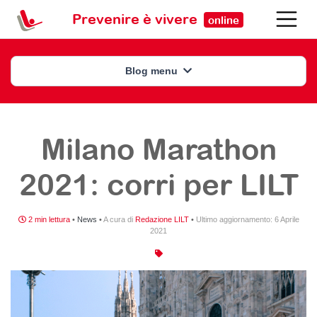
Prevenire è vivere
online
Blog menu
Milano Marathon
2021: corri per LILT
2 min lettura
•
News
•
A cura di
Redazione LILT
•
Ultimo aggiornamento:
6 Aprile
2021