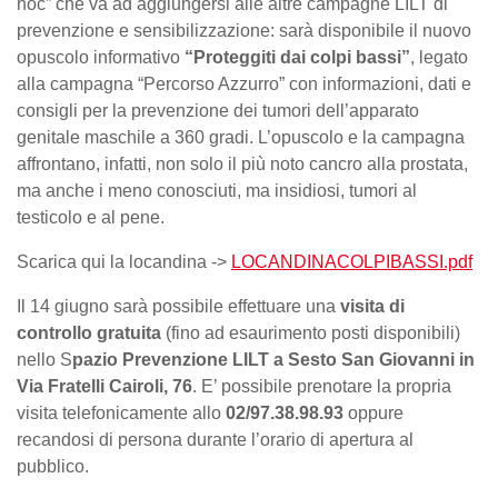
hoc” che va ad aggiungersi alle altre campagne LILT di
prevenzione e sensibilizzazione: sarà disponibile il nuovo
opuscolo informativo
“Proteggiti dai colpi bassi”
, legato
alla campagna “Percorso Azzurro” con informazioni, dati e
consigli per la prevenzione dei tumori dell’apparato
genitale maschile a 360 gradi. L’opuscolo e la campagna
affrontano, infatti, non solo il più noto cancro alla prostata,
ma anche i meno conosciuti, ma insidiosi, tumori al
testicolo e al pene.
Scarica qui la locandina ->
LOCANDINACOLPIBASSI.pdf
Il 14 giugno sarà possibile effettuare una
visita di
controllo gratuita
(fino ad esaurimento posti disponibili)
nello S
pazio Prevenzione LILT a Sesto San Giovanni in
Via Fratelli Cairoli, 76
. E’ possibile prenotare la propria
visita telefonicamente allo
02/97.38.98.93
oppure
recandosi di persona durante l’orario di apertura al
pubblico.