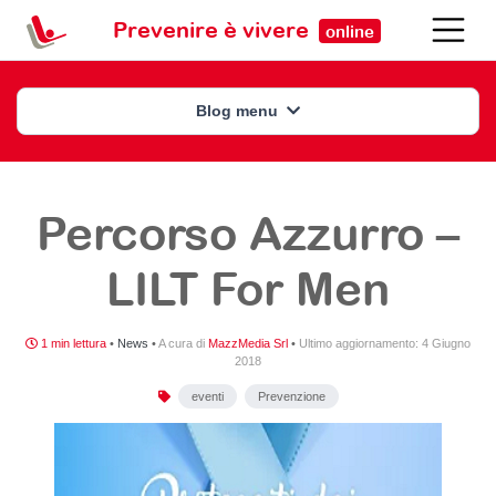
Prevenire è vivere
online
Blog menu
Percorso Azzurro –
LILT For Men
1 min lettura
•
News
•
A cura di
MazzMedia Srl
•
Ultimo aggiornamento:
4 Giugno
2018
eventi
Prevenzione