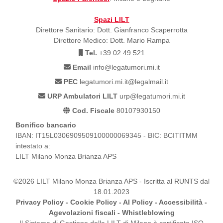
Spazi LILT
Direttore Sanitario: Dott. Gianfranco Scaperrotta
Direttore Medico: Dott. Mario Rampa
Tel.
+39 02 49.521
Email
info@legatumori.mi.it
PEC
legatumori.mi.it@legalmail.it
URP Ambulatori LILT
urp@legatumori.mi.it
Cod. Fiscale
80107930150
Bonifico bancario
IBAN: IT15L0306909509100000069345 - BIC: BCITITMM
intestato a:
LILT Milano Monza Brianza APS
©2026 LILT Milano Monza Brianza APS - Iscritta al RUNTS dal
18.01.2023
Privacy Policy
-
Cookie Policy
-
AI Policy
-
Accessibilità
-
Agevolazioni fiscali
-
Whistleblowing