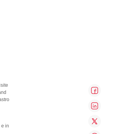
site
and
astro
 e in