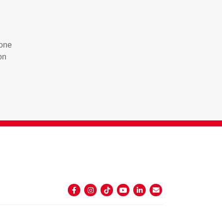
pone
on