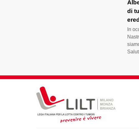
Albe
di t
ere
In o
Nastr
siamo
Salu