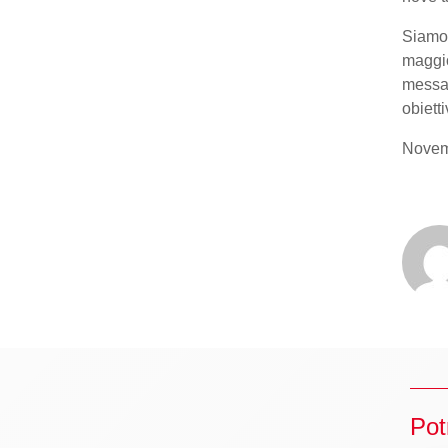
Siamo 
maggio
messag
obiett
Novem
Pot