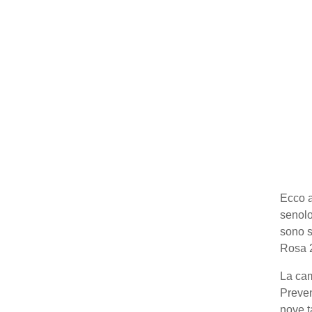
Ecco a
senolo
sono s
Rosa 
La cam
Preven
nove t