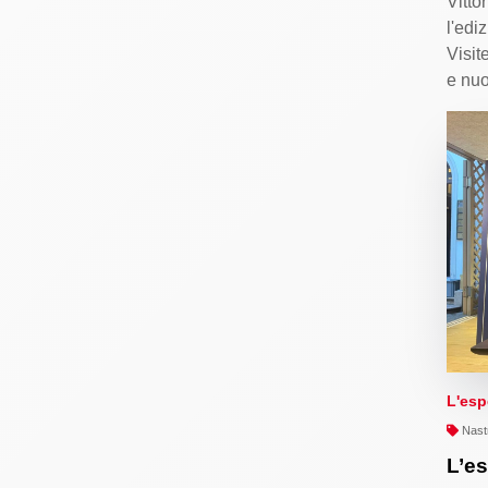
Vitto
l'edi
Visit
e nu
L'esp
Nastr
L’es