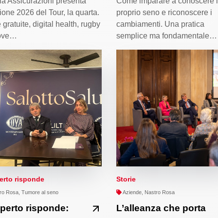
ria Assicurazioni presenta
Come imparare a conoscere i
zione 2026 del Tour, la quarta.
proprio seno e riconoscere i
e gratuite, digital health, rugby
cambiamenti. Una pratica
ove…
semplice ma fondamentale…
erto risponde
Storie
o Rosa, Tumore al seno
Aziende, Nastro Rosa
perto risponde:
L’alleanza che porta