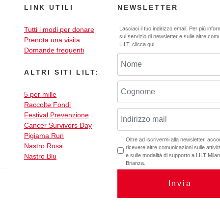
LINK UTILI
NEWSLETTER
Tutti i modi per donare
Lasciaci il tuo indirizzo email. Per più info
sul servizio di newsletter e sulle altre com
Prenota una visita
LILT,
clicca qui
.
Domande frequenti
ALTRI SITI LILT:
5 per mille
Raccolte Fondi
Festival Prevenzione
Cancer Survivors Day
Pigiama Run
Oltre ad iscrivermi alla newsletter, acc
Nastro Rosa
ricevere altre comunicazioni sulle attività
Nastro Blu
e sulle modalità di supporto a LILT Mil
Brianza.
Invia