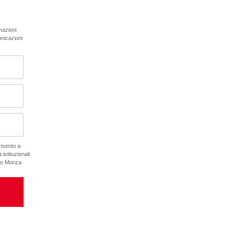
rmazioni
unicazioni
onsento a
 istituzionali
ano Monza