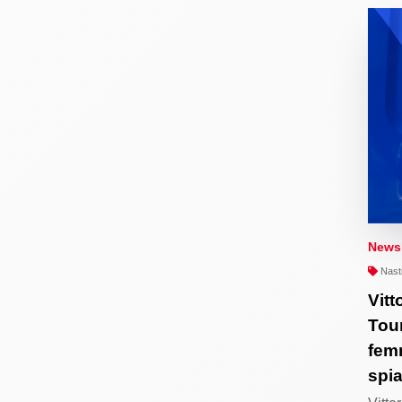
News
Nastr
Vitt
Tour
femm
spi