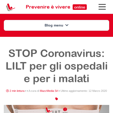
Prevenire è vivere
online
Blog menu
STOP Coronavirus:
LILT per gli ospedali
e per i malati
2 min lettura
•
•
A cura di
MazzMedia Srl
•
Ultimo aggiornamento:
12 Marzo 2020