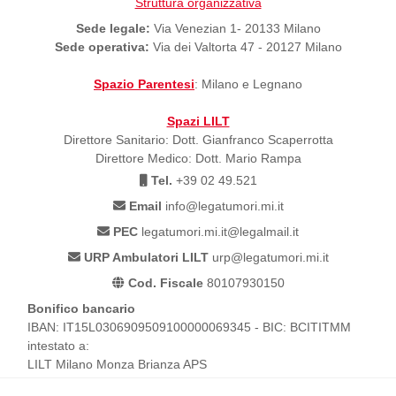
Struttura organizzativa
Sede legale:
Via Venezian 1- 20133 Milano
Sede operativa:
Via dei Valtorta 47 - 20127 Milano
Spazio Parentesi
: Milano e Legnano
Spazi LILT
Direttore Sanitario: Dott. Gianfranco Scaperrotta
Direttore Medico: Dott. Mario Rampa
Tel.
+39 02 49.521
Email
info@legatumori.mi.it
PEC
legatumori.mi.it@legalmail.it
URP Ambulatori LILT
urp@legatumori.mi.it
Cod. Fiscale
80107930150
Bonifico bancario
IBAN: IT15L0306909509100000069345 - BIC: BCITITMM
intestato a:
LILT Milano Monza Brianza APS