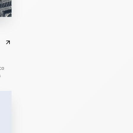
sco
a