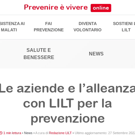
Prevenire è vivere
online
SISTENZA AI
FAI
DIVENTA
SOSTIENI 
MALATI
PREVENZIONE
VOLONTARIO
LILT
SALUTE E
NEWS
BENESSERE
Le aziende e l’alleanz
con LILT per la
prevenzione
1 min lettura
•
News
•
A cura di
Redazione LILT
•
Ultimo aggiornamento:
27 Settembre 202