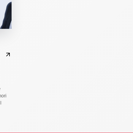
e
mori
l