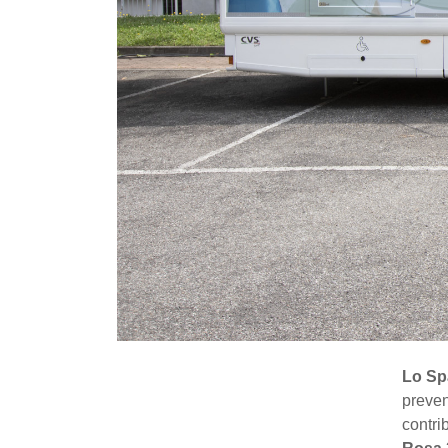
Lo Spa
preven
contri