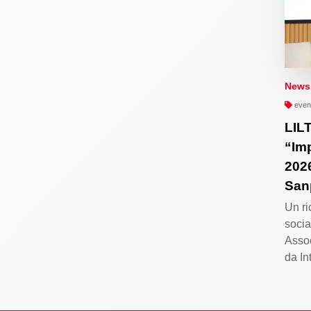
News
event
LILT
“Im
2026
San
Un ri
socia
Assoc
da I