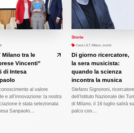
Storie
i
Casa LILT Milano, eventi
 Milano tra le
Di giorno ricercatore,
prese Vincenti”
la sera musicista:
 di Intesa
quando la scienza
paolo
incontra la musica
conoscimento al valore
Stefano Signoroni, ricercator
le e all'innovazione: la nostra
dell'Istituto Nazionale dei Tu
iazione è stata selezionata
di Milano, il 16 luglio salirà su
ntesa Sanpaolo…
palco con…