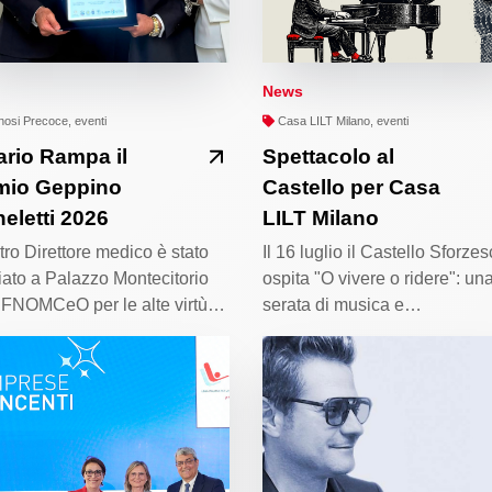
News
osi Precoce, eventi
Casa LILT Milano, eventi
rio Rampa il
Spettacolo al
mio Geppino
Castello per Casa
eletti 2026
LILT Milano
stro Direttore medico è stato
Il 16 luglio il Castello Sforze
ato a Palazzo Montecitorio
ospita "O vivere o ridere": un
 FNOMCeO per le alte virtù…
serata di musica e…