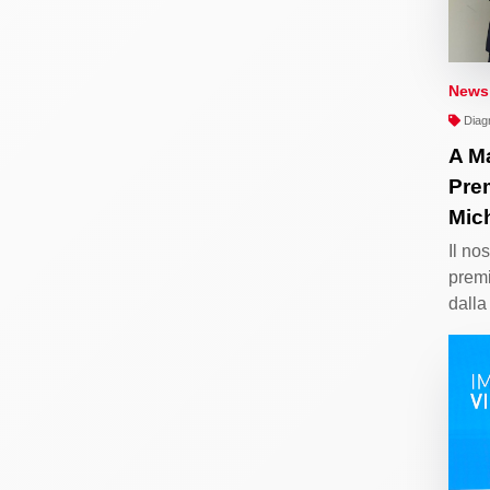
News
Diagn
A Ma
Pre
Mich
Il no
premi
dalla