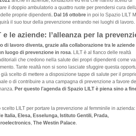
2022
anche in aziende, fondazioni ed enti che hanno scelto di
are il doppio ambulatorio a quattro ruote per prendersi cura dell
 delle proprie dipendenti
.
Dal 16 ottobre
in poi lo Spazio LILT 
uirà il suo tour della prevenzione entrando nei luoghi di lavoro.
 e le aziende: l’alleanza per la prevenz
go di lavoro diventa, grazie alla collaborazione tra le aziende
un luogo di prevenzione in rosa
. LILT è al fianco delle realtà
ditoriali che credono nella salute dei propri dipendenti come va
imento. Tante realtà non si sono lasciate sfuggire questa opport
già scelto di mettere a disposizione tappe di salute per il propri
ale o di contribuire a una campagna di prevenzione a favore de
inanza.
Per questo l’agenda di Spazio LILT è piena sino a fin
scelto LILT per portare la prevenzione al femminile in azienda
e Italia, Elesa, Esselunga, Istituto Gentili, Prada,
roelectronics
,
The Westin Palace
.