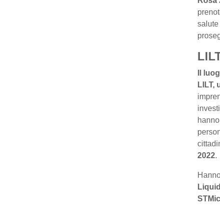
Rosa 
prenot
salute
proseg
LILT
Il luo
LILT, 
impren
invest
hanno 
person
cittad
2022
.
Hanno 
Liquid
STMic