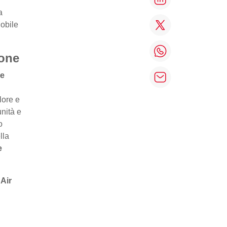
a
Mobile
ione
 e
lore e
unità e
o
lla
e
:
Air