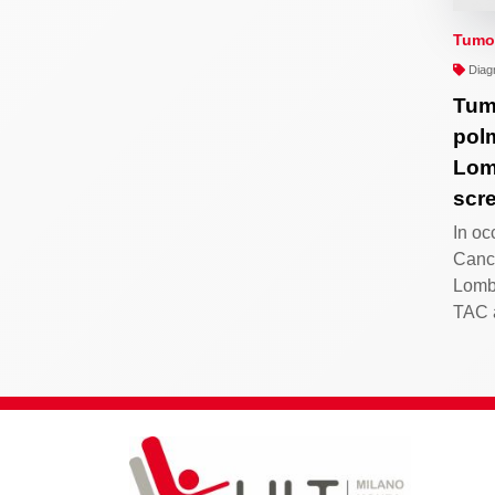
Tumo
Diagn
Tum
pol
Lomb
scr
In oc
Canc
Lomba
TAC 