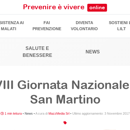
Prevenire è vivere
online
SISTENZA AI
FAI
DIVENTA
SOSTIENI 
MALATI
PREVENZIONE
VOLONTARIO
LILT
SALUTE E
NEWS
BENESSERE
III Giornata Nazionale
San Martino
1 min lettura
•
News
•
A cura di
MazzMedia Srl
•
Ultimo aggiornamento:
3 Novembre 2017