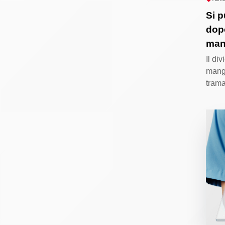
Si p
dop
man
Il di
mangi
trama