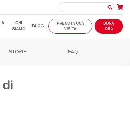
LA
CHI
PRENOTA UNA
DONA
BLOG
SIAMO
VISITA
ORA
STORIE
FAQ
 di