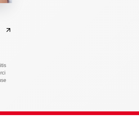
tis
rci
use