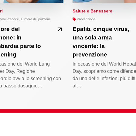
ri
Salute e Benessere
osi Precoce, Tumore del polmone
Prevenzione
ore del
Epatiti, cinque virus,
mone: in
una sola arma
ardia parte lo
vincente: la
eening
prevenzione
casione del World Lung
In occasione del World Hepati
er Day, Regione
Day, scopriamo come difende
rdia avvia lo screening con
da una delle infezioni più diff
a basso dosaggio…
al…