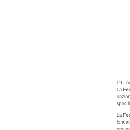
L’11 n
La
Fed
naziona
specif
La
Fed
fondat
preser