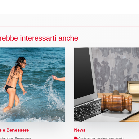
rebbe interessarti anche
e e Benessere
News
ntazione, Benessere
Assistenza, pazienti oncologici