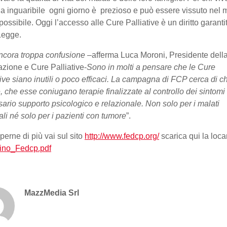
ia inguaribile ogni giorno è prezioso e può essere vissuto nel m
ossibile. Oggi l’accesso alle Cure Palliative è un diritto garanti
Legge.
ncora troppa confusione –
afferma Luca Moroni, Presidente dell
zione e Cure Palliative-
Sono in molti a pensare che le Cure
tive siano inutili o poco efficaci. La campagna di FCP cerca di ch
, che esse coniugano terapie finalizzate al controllo dei sintomi 
ario supporto psicologico e relazionale. Non solo per i malati
ali né solo per i pazienti con tumore
”.
perne di più vai sul sito
http://www.fedcp.org/
scarica qui la loc
tino_Fedcp.pdf
MazzMedia Srl