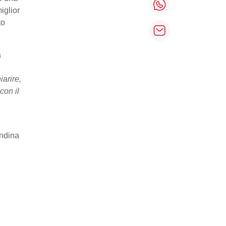
iglior
to
a
iarire,
con il
andina