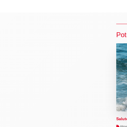
Pot
Salut
Alime