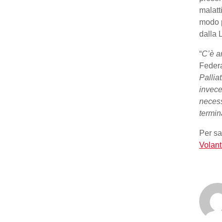
malatt
modo p
dalla 
“
C’è a
Federa
Pallia
invece
necess
termin
Per sa
Volan