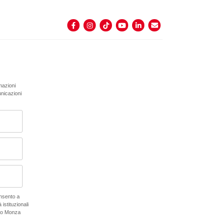
rmazioni
unicazioni
onsento a
 istituzionali
ano Monza