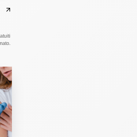
atuiti
mato.