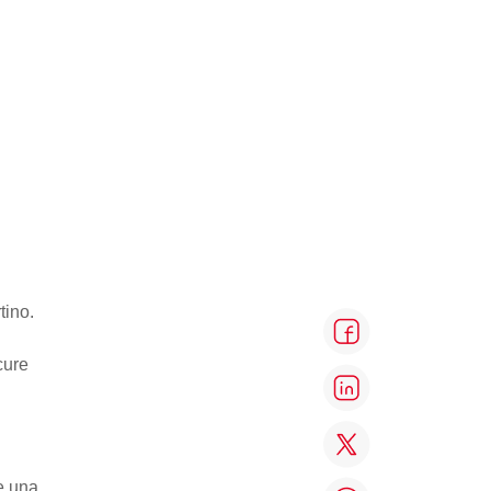
tino.
 cure
ve una