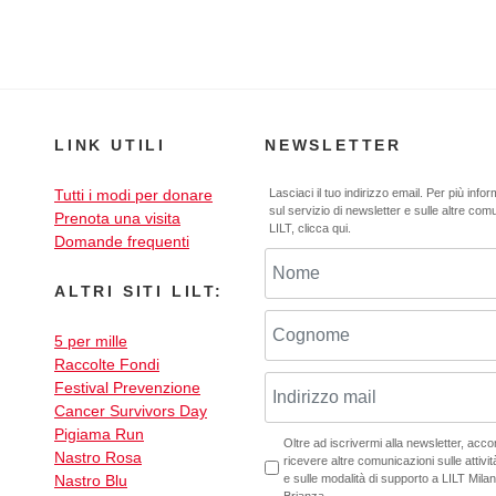
LINK UTILI
NEWSLETTER
Tutti i modi per donare
Lasciaci il tuo indirizzo email. Per più info
sul servizio di newsletter e sulle altre com
Prenota una visita
LILT,
clicca qui
.
Domande frequenti
ALTRI SITI LILT:
5 per mille
Raccolte Fondi
Festival Prevenzione
Cancer Survivors Day
Pigiama Run
Oltre ad iscrivermi alla newsletter, acc
Nastro Rosa
ricevere altre comunicazioni sulle attività
Nastro Blu
e sulle modalità di supporto a LILT Mil