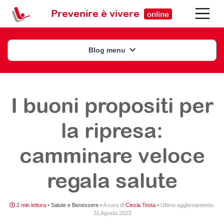
Prevenire è vivere
online
Blog menu
I buoni propositi per
la ripresa:
camminare veloce
regala salute
2 min lettura
•
Salute e Benessere
•
A cura di
Cinzia Testa
•
Ultimo aggiornamento:
31 Agosto 2023