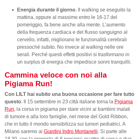
Energia durante il giorno.
Il walking se eseguito la
mattina, oppure al massimo entro le 16-17 del
pomeriggio, fa bene anche alla mente. L’aumento
della frequenza cardiaca e del flusso sanguigno al
cervello, infatti, migliorano le funzionalità cerebrali
pressoché subito. No invece al walking nelle ore
serali. Perché questi effetti positivi si trasformano in
un surplus di energia che impedisce sonni tranquilli.
Cammina veloce con noi alla
Pigiama Run!
Con LILT hai subito una buona occasione per fare tutto
questo
. Il 15 settembre in 23 città italiane torna la
Pigiama
Run,
la corsa in pigiama per stare vicini ai bambini malati
di tumore e alla loro famiglie, nel mese del Gold Ribbon,
che in tutto il mondo sensibilizza sui tumori pediatrici. A
Milano saremo ai
Giardini Indro Montanelli
. Si parte alle
18.30, con la proposta di 6 percorsi: quattro di corsa e due