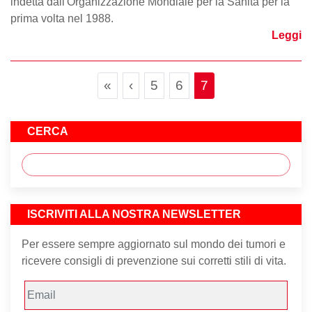
indetta dall'Organizzazione Mondiale per la Sanità per la
prima volta nel 1988.
Leggi
Page navigation
Page
Page
Current Page
«
‹
5
6
7
CERCA
ISCRIVITI ALLA NOSTRA NEWSLETTER
Per essere sempre aggiornato sul mondo dei tumori e
ricevere consigli di prevenzione sui corretti stili di vita.