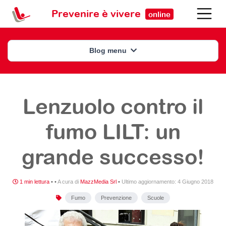
Prevenire è vivere
online
Blog menu
Lenzuolo contro il
fumo LILT: un
grande successo!
1 min lettura
•
•
A cura di
MazzMedia Srl
•
Ultimo aggiornamento:
4 Giugno 2018
Fumo
Prevenzione
Scuole