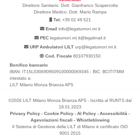
Direttore Sanitario: Dott. Gianfranco Scaperrotta
Direttore Medico: Dott. Mario Rampa
Tel.
+39 02 49.521
Email
info@legatumori.mi.it
PEC
legatumori.mi.it@legalmail.it
URP Ambulatori LILT
urp@legatumori.mi.it
Cod. Fiscale
80107930150
Bonifico bancario
IBAN: IT15L0306909509100000069345 - BIC: BCITITMM
intestato a:
LILT Milano Monza Brianza APS
©2026 LILT Milano Monza Brianza APS - Iscritta al RUNTS dal
18.01.2023
Privacy Policy
-
Cookie Policy
-
AI Policy
-
Accessibilità
-
Agevolazioni fiscali
-
Whistleblowing
Il Sistema di Gestione della LILT di Milano è certificato ISO
9001:2015