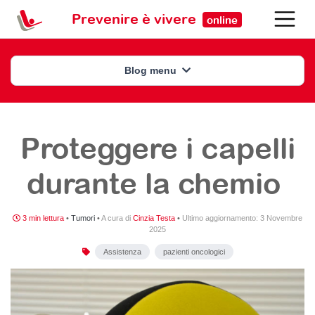
Prevenire è vivere
online
Blog menu
Proteggere i capelli
durante la chemio
3 min lettura
•
Tumori
•
A cura di
Cinzia Testa
•
Ultimo aggiornamento:
3 Novembre
2025
Assistenza
pazienti oncologici