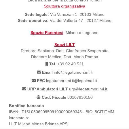
Lega Italiana per la Lotta contro i Tumori
Struttura organizzativa
Sede legale:
Via Venezian 1- 20133 Milano
Sede operativa:
Via dei Valtorta 47 - 20127 Milano
Spazio Parentesi
: Milano e Legnano
Spazi LILT
Direttore Sanitario: Dott. Gianfranco Scaperrotta
Direttore Medico: Dott. Mario Rampa
Tel.
+39 02 49.521
Email
info@legatumori.mi.it
PEC
legatumori.mi.it@legalmail.it
URP Ambulatori LILT
urp@legatumori.mi.it
Cod. Fiscale
80107930150
Bonifico bancario
IBAN: IT15L0306909509100000069345 - BIC: BCITITMM
intestato a:
LILT Milano Monza Brianza APS