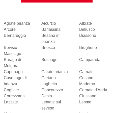
Agrate brianza
Aicurzio
Albiate
Arcore
Barlassina
Bellusco
Bernareggio
Besana in
Biassono
brianza
Bovisio
Briosco
Brugherio
Masciago
Burago di
Busnago
Camparada
Molgora
Caponago
Carate brianza
Carnate
Cavenago di
Ceriano
Cesano
brianza
Laghetto
Maderno
Cogliate
Concorezzo
Cornate d'Adda
Correzzana
Desio
Giussano
Lazzate
Lentate sul
Lesmo
seveso