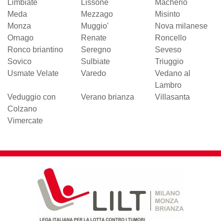
Limbiate
Lissone
Macherio
Meda
Mezzago
Misinto
Monza
Muggio'
Nova milanese
Ornago
Renate
Roncello
Ronco briantino
Seregno
Seveso
Sovico
Sulbiate
Triuggio
Usmate Velate
Varedo
Vedano al
Lambro
Veduggio con
Verano brianza
Villasanta
Colzano
Vimercate