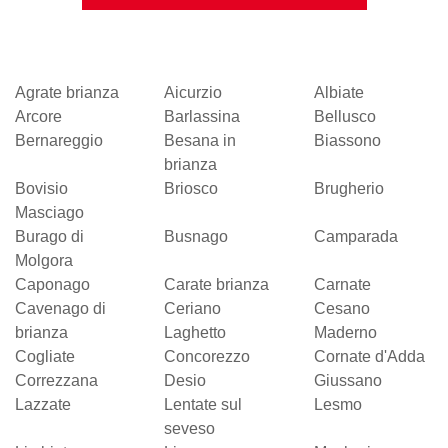
Agrate brianza
Aicurzio
Albiate
Arcore
Barlassina
Bellusco
Bernareggio
Besana in
Biassono
brianza
Bovisio
Briosco
Brugherio
Masciago
Burago di
Busnago
Camparada
Molgora
Caponago
Carate brianza
Carnate
Cavenago di
Ceriano
Cesano
brianza
Laghetto
Maderno
Cogliate
Concorezzo
Cornate d'Adda
Correzzana
Desio
Giussano
Lazzate
Lentate sul
Lesmo
seveso