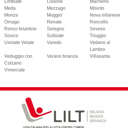
Limbiate
Lissone
Macherio
Meda
Mezzago
Misinto
Monza
Muggio'
Nova milanese
Ornago
Renate
Roncello
Ronco briantino
Seregno
Seveso
Sovico
Sulbiate
Triuggio
Usmate Velate
Varedo
Vedano al
Lambro
Veduggio con
Verano brianza
Villasanta
Colzano
Vimercate