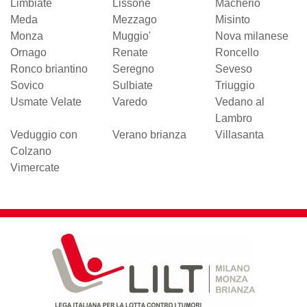
Limbiate
Lissone
Macherio
Meda
Mezzago
Misinto
Monza
Muggio'
Nova milanese
Ornago
Renate
Roncello
Ronco briantino
Seregno
Seveso
Sovico
Sulbiate
Triuggio
Usmate Velate
Varedo
Vedano al
Lambro
Veduggio con
Verano brianza
Villasanta
Colzano
Vimercate