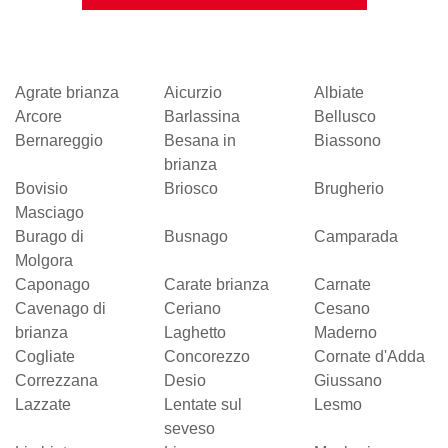
Agrate brianza
Aicurzio
Albiate
Arcore
Barlassina
Bellusco
Bernareggio
Besana in
Biassono
brianza
Bovisio
Briosco
Brugherio
Masciago
Burago di
Busnago
Camparada
Molgora
Caponago
Carate brianza
Carnate
Cavenago di
Ceriano
Cesano
brianza
Laghetto
Maderno
Cogliate
Concorezzo
Cornate d'Adda
Correzzana
Desio
Giussano
Lazzate
Lentate sul
Lesmo
seveso